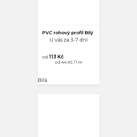
PVC rohový profil Bílý
U vás za 3-7 dní
113 Kč
od
Měrná
od 44 Kč / 1 m
cena:
Bílá