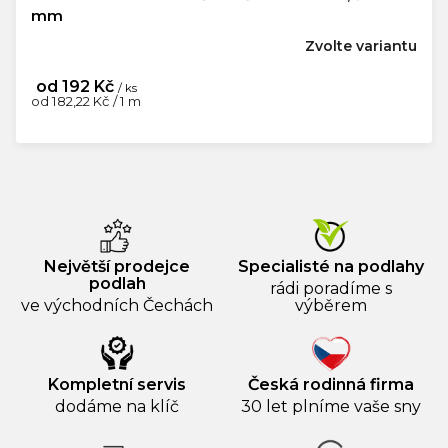
mm
Zvolte variantu
od
192 Kč
/ ks
Měrná
od 182,22 Kč / 1 m
cena:
Největší prodejce
Specialisté na podlahy
podlah
rádi poradíme s
ve východních Čechách
výběrem
Kompletní servis
Česká rodinná firma
dodáme na klíč
30 let plníme vaše sny