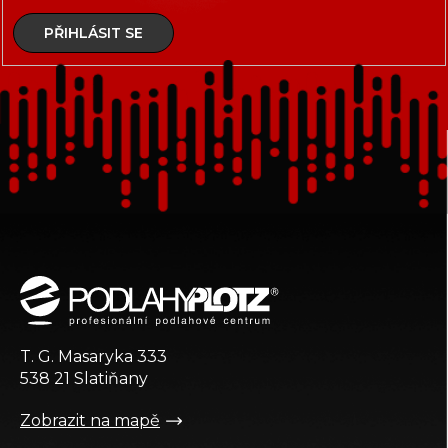
PŘIHLÁSIT SE
Z
á
p
a
t
T. G. Masaryka 333
í
538 21 Slatiňany
Zobrazit na mapě