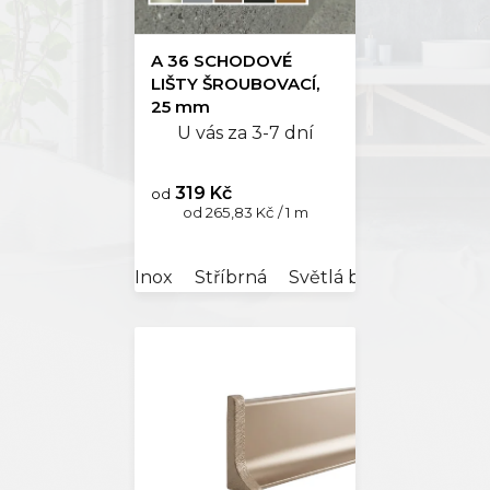
A 36 SCHODOVÉ
LIŠTY ŠROUBOVACÍ,
25 mm
U vás za 3-7 dní
319 Kč
od
Měrná
od 265,83 Kč / 1 m
cena:
Inox
Stříbrná
Světlá bronz
Tmavá 