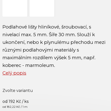
Podlahové lišty hliníkové, šroubovací, s
nivelací max. 5 mm. Šíře 30 mm. Slouží k
ukončení, nebo k plynulému přechodu mezi
různými podlahovými materiály s
maximálním rozdílem výšek 5 mm, např.
koberec - marmoleum.
Celý popis
Zvolte variantu
od
192 Kč
/ ks
Měrná cena:
od 182,22 Kč / 1 m