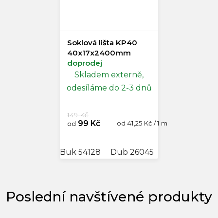
Soklová lišta KP40
40x17x2400mm
doprodej
Skladem externě,
odesíláme do 2-3 dnů
149 Kč
99 Kč
Měrná
od 41,25 Kč / 1 m
od
cena:
Buk 54128
Dub 26045
Dub bahenní 
Poslední navštívené produkty