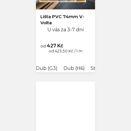
Lišta PVC 74mm V-
Volta
U vás za 3-7 dní
427 Kč
od
Měrná
od 423,50 Kč / 1 m
cena:
Dub (G3)
Dub (H6)
Stříbrná 62
Jil