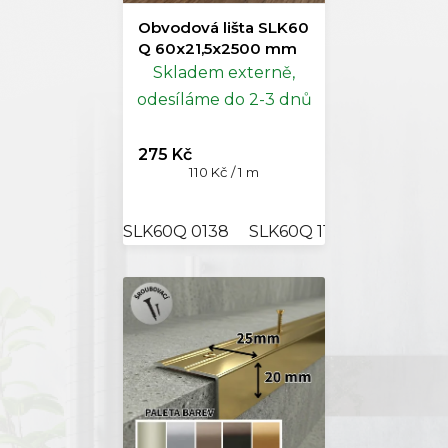
Obvodová lišta SLK60
Q 60x21,5x2500 mm
Skladem externě,
odesíláme do 2-3 dnů
275 Kč
Měrná
110 Kč / 1 m
cena:
SLK60Q 0138
SLK60Q 1137
SLK60Q 