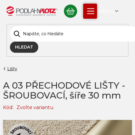
Přejít
NÁKUPNÍ
na
obsah
KOŠÍK
HLEDAT
Lišty
A 03 PŘECHODOVÉ LIŠTY -
ŠROUBOVACÍ, šíře 30 mm
Kód:
Zvolte variantu