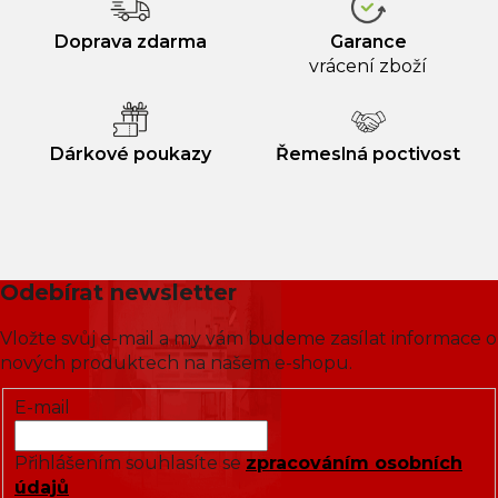
Doprava zdarma
Garance
vrácení zboží
Dárkové poukazy
Řemeslná poctivost
Odebírat newsletter
Vložte svůj e-mail a my vám budeme zasílat informace o
nových produktech na našem e-shopu.
E-mail
Přihlášením souhlasíte se
zpracováním osobních
údajů