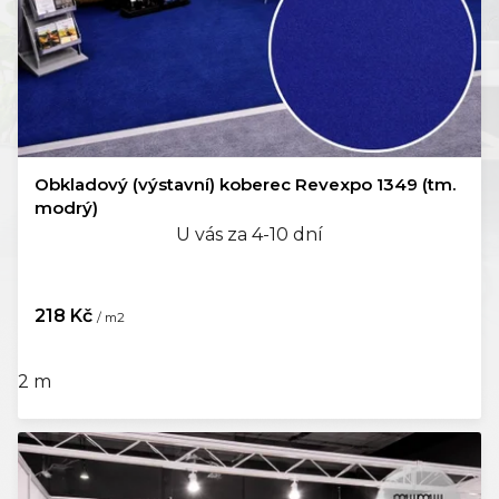
Obkladový (výstavní) koberec Revexpo 1349 (tm.
modrý)
U vás za 4-10 dní
218 Kč
/ m2
2 m