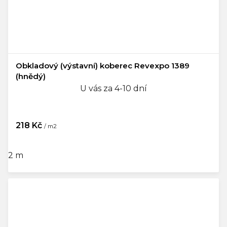
Obkladový (výstavní) koberec Revexpo 1389
(hnědý)
U vás za 4-10 dní
218 Kč
/ m2
2 m