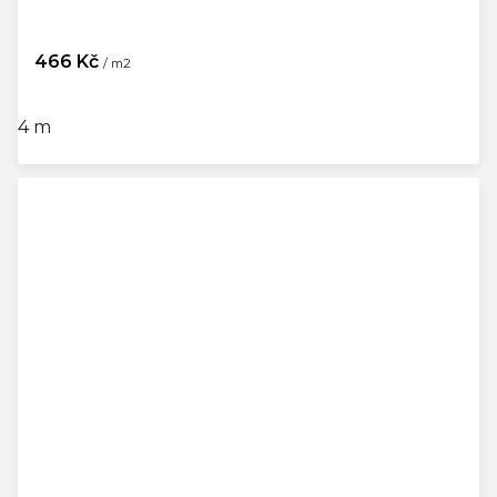
466 Kč
/ m2
4 m