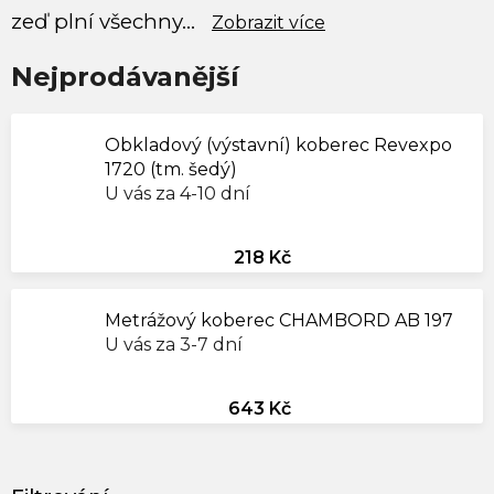
zeď plní všechny...
Zobrazit více
Nejprodávanější
Obkladový (výstavní) koberec Revexpo
1720 (tm. šedý)
U vás za 4-10 dní
218 Kč
Metrážový koberec CHAMBORD AB 197
U vás za 3-7 dní
643 Kč
V