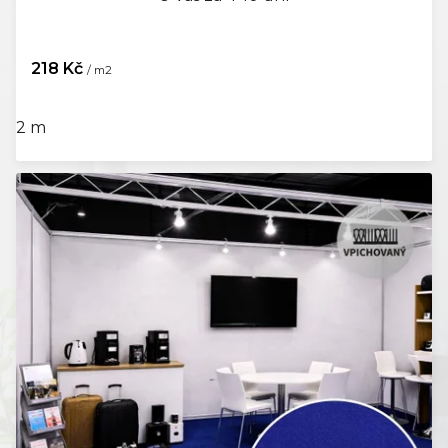
218 Kč
/ m2
2 m