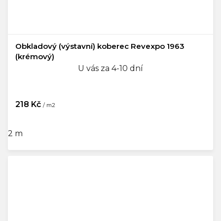
Obkladový (výstavní) koberec Revexpo 1963
(krémový)
U vás za 4-10 dní
218 Kč
/ m2
2 m