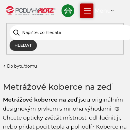
Přejít
NÁKUPNÍ
na
obsah
KOŠÍK
HLEDAT
Do bytu/domu
Metrážové koberce na zeď
Metrážové koberce na zeď
jsou originálním
designovým prvkem s mnoha výhodami. 🎨
Chcete opticky zvětšit místnost, odhlučnit ji,
nebo přidat pocit tepla a pohodlí? Koberce na