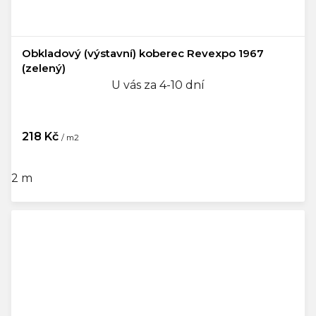
Obkladový (výstavní) koberec Revexpo 1967
(zelený)
U vás za 4-10 dní
218 Kč
/ m2
2 m