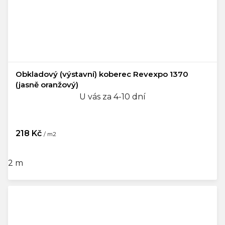
Obkladový (výstavní) koberec Revexpo 1370
(jasně oranžový)
U vás za 4-10 dní
218 Kč
/ m2
2 m