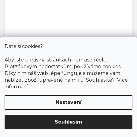
Dáte si cookies?
Metrážový koberec ARCO 73
U vás za 4-10 dní
Aby jste u nás na stránkách nemuseli čelit
Plotzákovým nedostatkům, používáme cookies.
Díky nim náš web lépe funguje a můžeme vám
466 Kč
/ m2
nabízet zboží upravené na míru. Souhlasíte?
Více
informací
4 m
Nastavení
Souhlasím
Doprava ZDARMA
již od 4 990 Kč na vše! (pro
ČR)
Registrujte se
a získejte
slevu 3%!