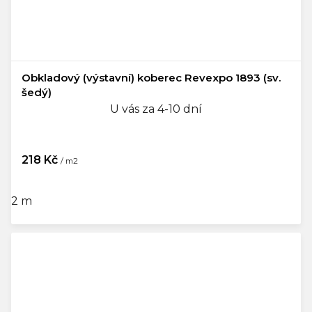
Obkladový (výstavní) koberec Revexpo 1893 (sv.
šedý)
U vás za 4-10 dní
218 Kč
/ m2
2 m