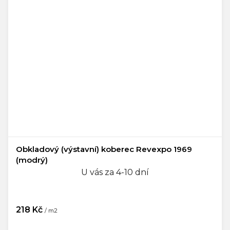
Obkladový (výstavní) koberec Revexpo 1969
(modrý)
U vás za 4-10 dní
218 Kč
/ m2