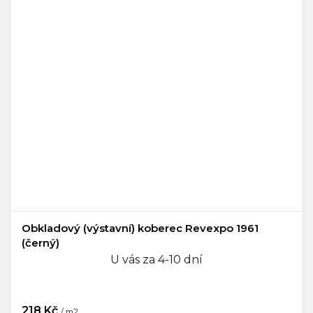
Obkladový (výstavní) koberec Revexpo 1961
(černý)
U vás za 4-10 dní
218 Kč
/ m2