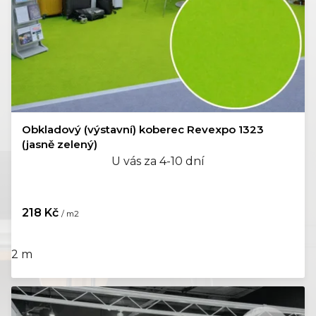
ů
Obkladový (výstavní) koberec Revexpo 1323
(jasně zelený)
U vás za 4-10 dní
218 Kč
/ m2
2 m