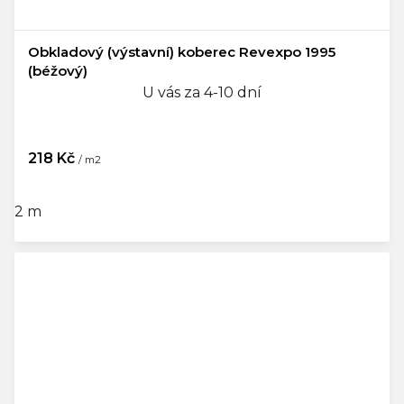
Obkladový (výstavní) koberec Revexpo 1995
(béžový)
U vás za 4-10 dní
218 Kč
/ m2
2 m