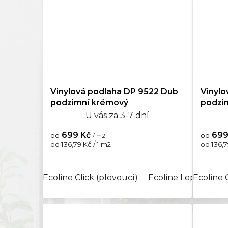
Vinylová podlaha DP 9522 Dub
Vinylo
podzimní krémový
podzi
U vás za 3-7 dní
699 Kč
699
od
od
/ m2
Měrná
Měrná
od 136,79 Kč / 1 m2
od 136,7
cena:
cena:
Ecoline Click (plovoucí)
Ecoline Lepený
Ecoline 
A