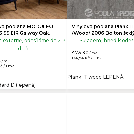
ová podlaha MODULEO
Vinylová podlaha Plank I
 55 EIR Galway Oak
/Wood/ 2006 Bolton šed
VÝPRODEJ (4 balení)
 externě, odesíláme do 2-3
Skladem, ihned k odes
dnů
473 Kč
/ m2
Měrná
174,54 Kč / 1 m2
č
/ m2
cena:
č / 1 m2
Plank IT wood LEPENÁ
dard D (lepená)