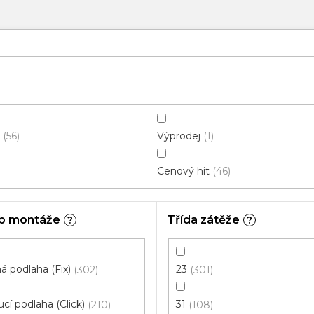
Výprodej
56
1
Cenový hit
46
b montáže
Třída zátěže
?
?
 podlaha (Fix)
23
302
301
cí podlaha (Click)
31
210
108