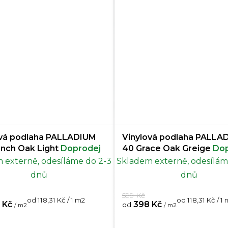
ová podlaha PALLADIUM
Vinylová podlaha PALLA
ench Oak Light
Doprodej
40 Grace Oak Greige
Dop
 externě, odesíláme do 2-3
Skladem externě, odesílám
dnů
dnů
599 Kč
Měrná
Měrná
od 118,31 Kč / 1 m2
od 118,31 Kč / 1
 Kč
398 Kč
od
/ m2
/ m2
cena:
cena: