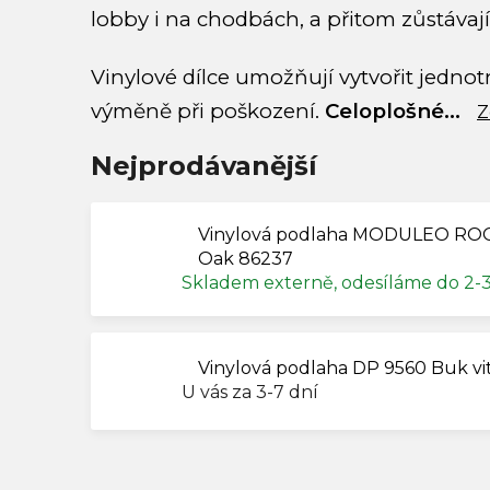
lobby i na chodbách, a přitom zůstávaj
Vinylové dílce umožňují vytvořit jedno
výměně při poškození.
Celoplošné...
Z
Nejprodávanější
Vinylová podlaha MODULEO ROO
Oak 86237
Skladem externě, odesíláme do 2-
Vinylová podlaha DP 9560 Buk vi
U vás za 3-7 dní
V