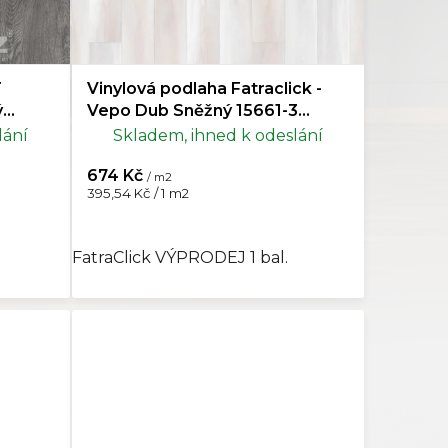
Rybí kost
7
T
Vinylová podlaha Fatraclick -
Mramor
4
ý
Vepo Dub Sněžný 15661-3
Výprodej posledního balení
lání
Skladem, ihned k odeslání
Topol
1
674 Kč
/ m2
Měrná
395,54 Kč / 1 m2
cena:
FatraClick VÝPRODEJ 1 bal.