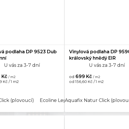
vá podlaha DP 9523 Dub
Vinylová podlaha DP 959
mní
královský hnědý EIR
U vás za 3-7 dní
U vás za 3-7 dní
 Kč
699 Kč
od
/ m2
/ m2
Měrná
9 Kč / 1 m2
od 156,60 Kč / 1 m2
cena:
Click (plovoucí)
quaplus Click (plovoucí)
Ecoline Lepený
Aquafix Natur Click (plovou
Aquaplus Click (plov