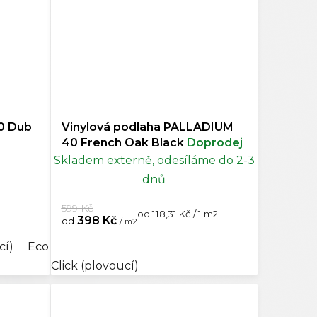
0 Dub
Vinylová podlaha PALLADIUM
40 French Oak Black
Doprodej
Skladem externě, odesíláme do 2-3
dnů
599 Kč
Měrná
od 118,31 Kč / 1 m2
398 Kč
od
/ m2
cena:
cí)
oucí)
Ecoline Click (plovoucí)
Ecoline Lepený
Ecoline
Click (plovoucí)