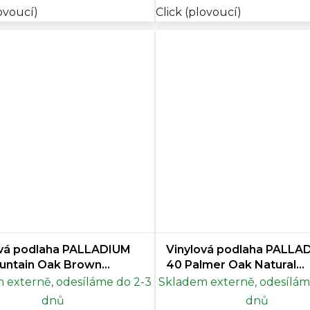
lovoucí)
Click (plovoucí)
ová podlaha PALLADIUM
Vinylová podlaha PALLA
untain Oak Brown
40 Palmer Oak Natural
dej
Doprodej
 externě, odesíláme do 2-3
Skladem externě, odesílám
dnů
dnů