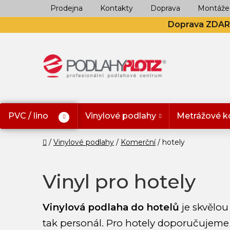
Přejít
Prodejna
Kontakty
Doprava
Montáže
na
Doprava ZDA
obsah
PVC / lino
Vinylové podlahy
Metrážové k
Domů
Vinylové podlahy
Komerční
hotely
Vinyl pro hotely
Vinylová podlaha do hotelů
je skvělou
tak personál. Pro hotely doporučujem