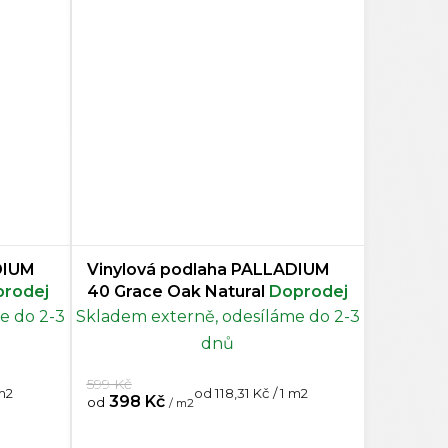
DIUM
Vinylová podlaha PALLADIUM
rodej
40 Grace Oak Natural
Doprodej
e do 2-3
Skladem externě, odesíláme do 2-3
dnů
599 Kč
Měrná
 m2
od 118,31 Kč / 1 m2
398 Kč
od
/ m2
cena: