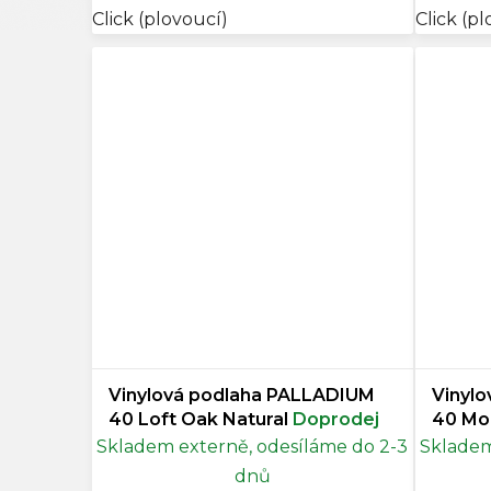
Click (plovoucí)
Click (p
Vinylová podlaha PALLADIUM
Vinyl
40 Loft Oak Natural
Doprodej
40 Mo
Dopro
Skladem externě, odesíláme do 2-3
Skladem
dnů