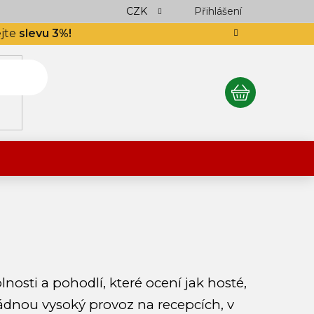
ocení obchodu
Podlahář až domů
CZK
Přihlášení
Výkup návinek
S
ejte
slevu 3%!
NÁKUPNÍ
KOŠÍK
osti a pohodlí, které ocení jak hosté,
vládnou vysoký provoz na recepcích, v