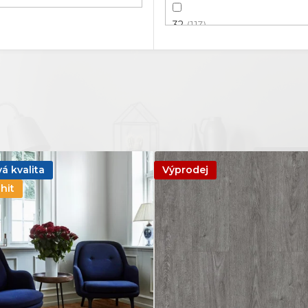
32
113
33
211
34
16
41
75
42
179
á kvalita
Výprodej
hit
43
31