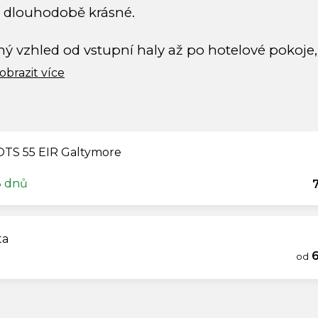
í dlouhodobě krásné.
tný vzhled od vstupní haly až po hotelové pokoje
obrazit více
TS 55 EIR Galtymore
3 dnů
ta
6
od