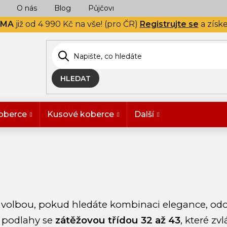
O nás
Blog
Půjčovna
Naše realizace
Hodn
RMA
již od 4 990 Kč na vše! (pro ČR)
Registrujte se
a získ
HLEDAT
oberce
Kusové koberce
Další
 volbou, pokud hledáte kombinaci elegance, odoln
e podlahy se
zátěžovou třídou 32 až 43
, které z