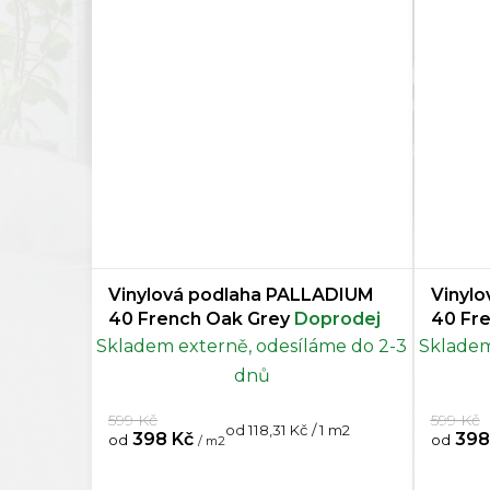
Vinylová podlaha PALLADIUM
Vinyl
40 French Oak Grey
Doprodej
40 Fr
Skladem externě, odesíláme do 2-3
Skladem
dnů
599 Kč
599 Kč
Měrná
od 118,31 Kč / 1 m2
398 Kč
398
od
od
/ m2
cena: