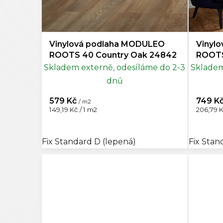
t
ů
Černá
13
Vinylová podlaha MODULEO
Vinyl
Mocca
2
ROOTS 40 Country Oak 24842
ROOTS
87832
Skladem externě, odesíláme do 2-3
Skladem
Šedohnědá
2
dnů
579 Kč
749 K
/ m2
Měrná
Měrná
149,19 Kč / 1 m2
206,79 K
cena:
cena:
Fix Standard D (lepená)
Fix Stan