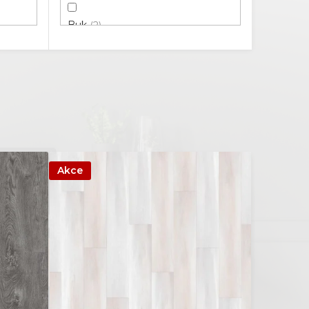
Buk
2
Dřevo
63
Dub
186
Jasan
2
Jilm
4
Akce
Kámen
30
Kaštan
3
Ořech
1
Dlažba
3