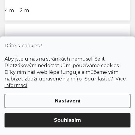
4 m
2 m
Dáte si cookies?
Aby jste u nás na stránkách nemuseli čelit
Plotzákovým nedostatkům, používáme cookies.
Díky nim náš web lépe funguje a můžeme vám
nabízet zboží upravené na míru. Souhlasíte?
Více
informací
Nastavení
Souhlasím
Doprava ZDARMA
již od 4 990 Kč na vše! (pro
ČR)
Registrujte se
a získejte
slevu 3%!