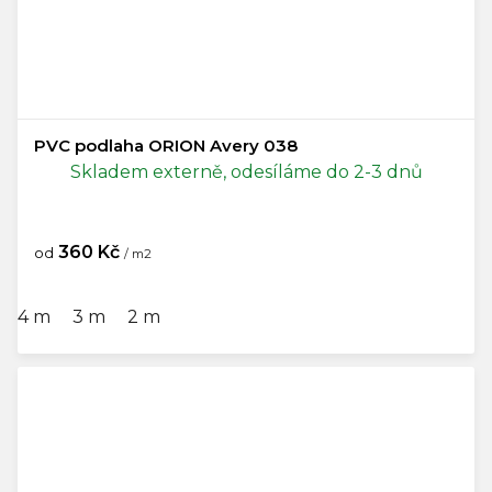
PVC podlaha ORION Avery 038
Skladem externě, odesíláme do 2-3 dnů
360 Kč
od
/ m2
4 m
3 m
2 m