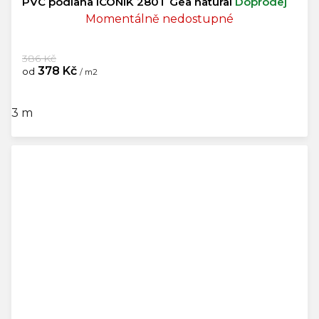
PVC podlaha ICONIK 280T Gea natural
Doprodej
Momentálně nedostupné
386 Kč
378 Kč
od
/ m2
3 m