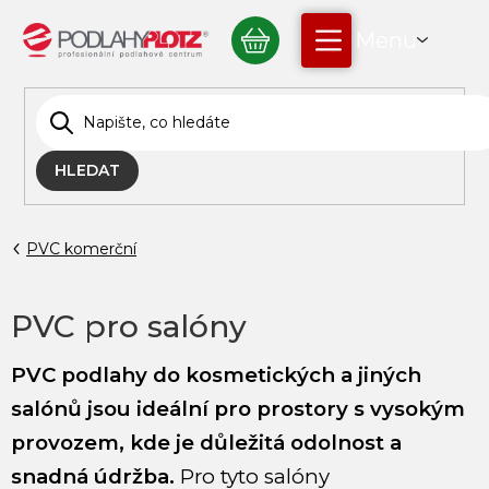
Přejít
NÁKUPNÍ
na
obsah
KOŠÍK
HLEDAT
PVC komerční
PVC pro salóny
PVC podlahy do kosmetických a jiných
salónů
jsou ideální pro prostory s vysokým
provozem, kde je důležitá odolnost a
snadná údržba.
Pro tyto salóny