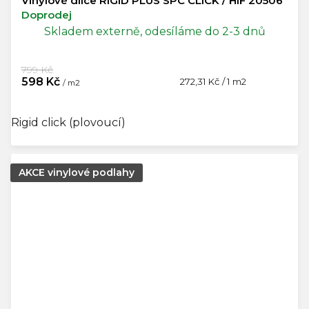
Vinylové dílce RIGID PLUS SPC CLICK / HIF 20506
Doprodej
Skladem externě, odesíláme do 2-3 dnů
799 Kč
598 Kč
Měrná
272,31 Kč / 1 m2
/ m2
cena:
Rigid click (plovoucí)
AKCE vinylové podlahy