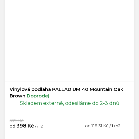
Vinylová podlaha PALLADIUM 40 Mountain Oak
Brown
Doprodej
Skladem externě, odesíláme do 2-3 dnů
599 Kč
398 Kč
Měrná
od 118,31 Kč / 1 m2
od
/ m2
cena: