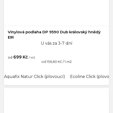
Vinylová podlaha DP 9590 Dub královský hnědý
EIR
U vás za 3-7 dní
699 Kč
od
/ m2
Měrná
od 156,60 Kč / 1 m2
cena:
Aquafix Natur Click (plovoucí)
Ecoline Click (plovou