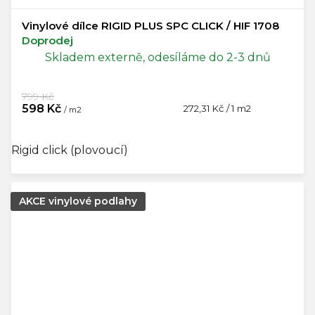
Vinylové dílce RIGID PLUS SPC CLICK / HIF 1708
Doprodej
Skladem externě, odesíláme do 2-3 dnů
799 Kč
598 Kč
Měrná
272,31 Kč / 1 m2
/ m2
cena:
Rigid click (plovoucí)
AKCE vinylové podlahy