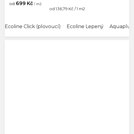
699 Kč
od
/ m2
Měrná
od 136,79 Kč / 1 m2
cena:
Ecoline Click (plovoucí)
Ecoline Lepený
Aquaplus 