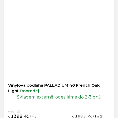
Vinylová podlaha PALLADIUM 40 French Oak
Light
Doprodej
Skladem externě, odesíláme do 2-3 dnů
599 Kč
398 Kč
Měrná
od 118,31 Kč / 1 m2
od
/ m2