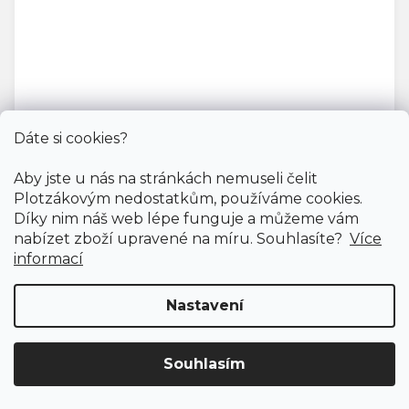
Dáte si cookies?
Aby jste u nás na stránkách nemuseli čelit
Vinylové dílce RIGID PLUS SPC CLICK / HIF 21102
Plotzákovým nedostatkům, používáme cookies.
Doprodej
Díky nim náš web lépe funguje a můžeme vám
Skladem externě, odesíláme do 2-3 dnů
nabízet zboží upravené na míru. Souhlasíte?
Více
informací
799 Kč
598 Kč
Měrná
Nastavení
272,31 Kč / 1 m2
/ m2
cena:
Rigid click (plovoucí)
Souhlasím
Doprava ZDARMA
již od 4 990 Kč na vše! (pro
ČR)
Registrujte se
a získejte
slevu 3%!