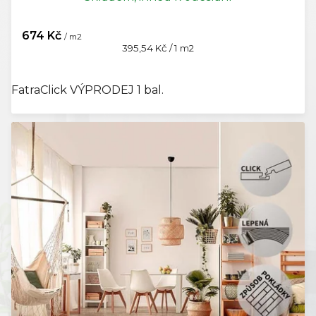
674 Kč
/ m2
Měrná
395,54 Kč / 1 m2
cena:
FatraClick VÝPRODEJ 1 bal.