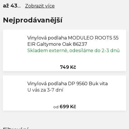
až 43
...
Zobrazit více
Nejprodávanější
Vinylová podlaha MODULEO ROOTS 55
EIR Galtymore Oak 86237
Skladem externě, odesíláme do 2-3 dnů
749 Kč
Vinylová podlaha DP 9560 Buk vita
U vás za 3-7 dní
699 Kč
od
V