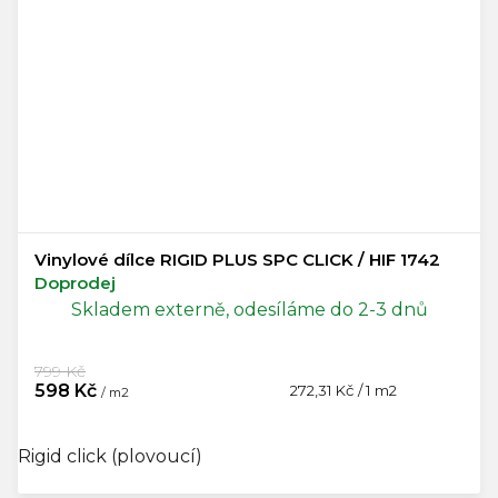
Vinylové dílce RIGID PLUS SPC CLICK / HIF 1742
Doprodej
Skladem externě, odesíláme do 2-3 dnů
799 Kč
598 Kč
Měrná
272,31 Kč / 1 m2
/ m2
cena:
Rigid click (plovoucí)