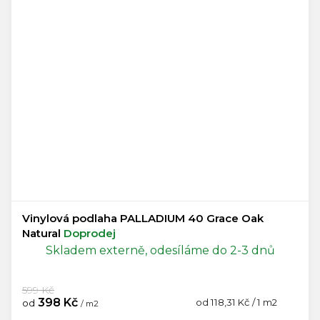
Vinylová podlaha PALLADIUM 40 Grace Oak
Natural
Doprodej
Skladem externě, odesíláme do 2-3 dnů
599 Kč
398 Kč
Měrná
od 118,31 Kč / 1 m2
od
/ m2
cena: