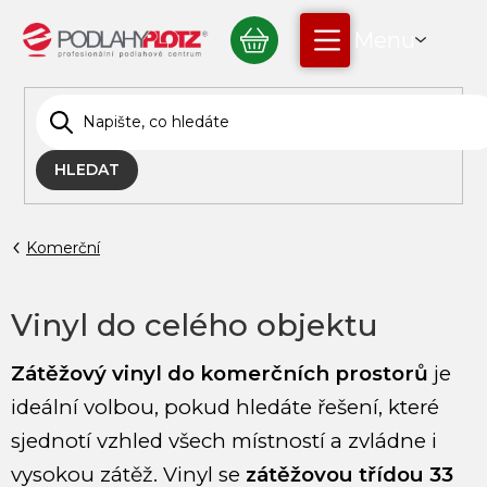
Přejít
NÁKUPNÍ
na
obsah
KOŠÍK
HLEDAT
Komerční
Vinyl do celého objektu
Zátěžový vinyl do komerčních prostorů
je
ideální volbou, pokud hledáte řešení, které
sjednotí vzhled všech místností a zvládne i
vysokou zátěž. Vinyl se
zátěžovou třídou 33