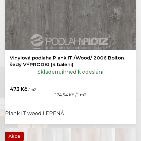
ů
Vinylová podlaha Plank IT /Wood/ 2006 Bolton
šedý VÝPRODEJ (4 balení)
Skladem, ihned k odeslání
473 Kč
/ m2
Měrná
174,54 Kč / 1 m2
cena:
Plank IT wood LEPENÁ
Akce