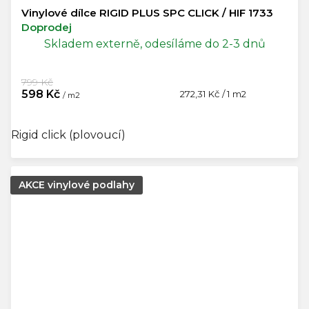
Vinylové dílce RIGID PLUS SPC CLICK / HIF 1733
Doprodej
Skladem externě, odesíláme do 2-3 dnů
799 Kč
598 Kč
Měrná
272,31 Kč / 1 m2
/ m2
cena:
Rigid click (plovoucí)
AKCE vinylové podlahy