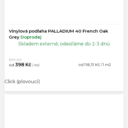
Vinylová podlaha PALLADIUM 40 French Oak
Grey
Doprodej
Skladem externě, odesíláme do 2-3 dnů
599 Kč
398 Kč
Měrná
od 118,31 Kč / 1 m2
od
/ m2
cena:
Click (plovoucí)