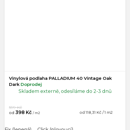
Vinylová podlaha PALLADIUM 40 Vintage Oak
Dark
Doprodej
Skladem externě, odesíláme do 2-3 dnů
599 Kč
398 Kč
Měrná
od 118,31 Kč / 1 m2
od
/ m2
cena:
Fix (lepená)
Click (plovoucí)