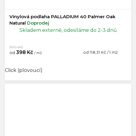
Vinylová podlaha PALLADIUM 40 Palmer Oak
Natural
Doprodej
Skladem externě, odesíláme do 2-3 dnů
599 Kč
398 Kč
Měrná
od 118,31 Kč / 1 m2
od
/ m2
cena:
Click (plovoucí)