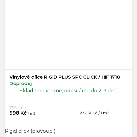
Vinylové dílce RIGID PLUS SPC CLICK / HIF 1718
Doprodej
Skladem externě, odesíláme do 2-3 dnů
799 Kč
598 Kč
Měrná
272,31 Kč / 1 m2
/ m2
cena:
Rigid click (plovoucí)