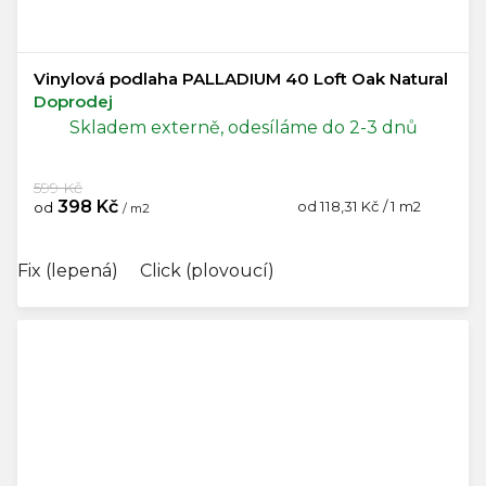
Vinylová podlaha PALLADIUM 40 Loft Oak Natural
Doprodej
Skladem externě, odesíláme do 2-3 dnů
599 Kč
398 Kč
Měrná
od 118,31 Kč / 1 m2
od
/ m2
cena:
Fix (lepená)
Click (plovoucí)