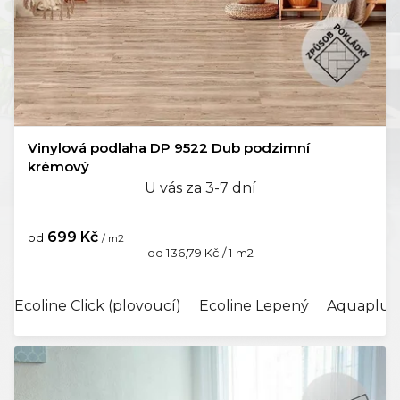
Vinylová podlaha DP 9522 Dub podzimní
krémový
U vás za 3-7 dní
699 Kč
od
/ m2
Měrná
od 136,79 Kč / 1 m2
cena:
Ecoline Click (plovoucí)
Ecoline Lepený
Aquaplus 