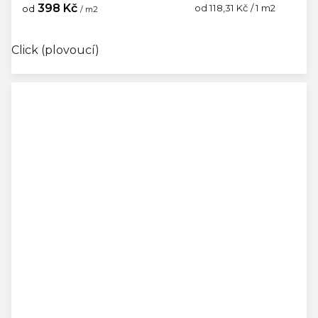
398 Kč
Měrná
od 118,31 Kč / 1 m2
od
/ m2
cena:
Click (plovoucí)