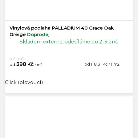
Vinylová podlaha PALLADIUM 40 Grace Oak
Greige
Doprodej
Skladem externě, odesíláme do 2-3 dnů
599 Kč
398 Kč
Měrná
od 118,31 Kč / 1 m2
od
/ m2
cena:
Click (plovoucí)