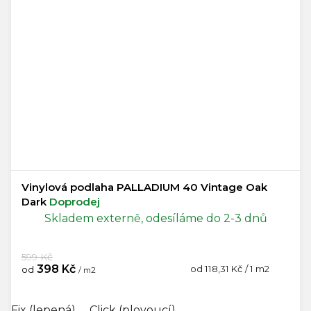
Vinylová podlaha PALLADIUM 40 Vintage Oak
Dark
Doprodej
Skladem externě, odesíláme do 2-3 dnů
599 Kč
398 Kč
Měrná
od 118,31 Kč / 1 m2
od
/ m2
cena:
Fix (lepená)
Click (plovoucí)