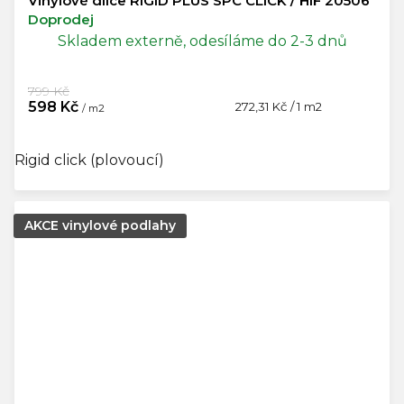
Vinylové dílce RIGID PLUS SPC CLICK / HIF 20506
Doprodej
Skladem externě, odesíláme do 2-3 dnů
799 Kč
598 Kč
Měrná
272,31 Kč / 1 m2
/ m2
cena:
Rigid click (plovoucí)
AKCE vinylové podlahy