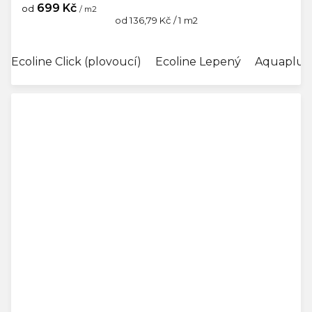
699 Kč
od
/ m2
Měrná
od 136,79 Kč / 1 m2
cena:
Ecoline Click (plovoucí)
Ecoline Lepený
Aquaplus 