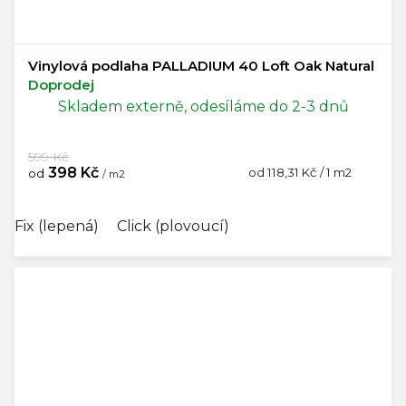
Vinylová podlaha PALLADIUM 40 Loft Oak Natural
Doprodej
Skladem externě, odesíláme do 2-3 dnů
599 Kč
398 Kč
Měrná
od 118,31 Kč / 1 m2
od
/ m2
cena:
Fix (lepená)
Click (plovoucí)