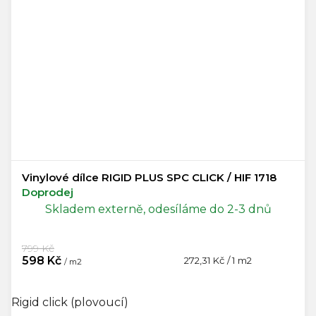
Vinylové dílce RIGID PLUS SPC CLICK / HIF 1718
Doprodej
Skladem externě, odesíláme do 2-3 dnů
799 Kč
598 Kč
Měrná
272,31 Kč / 1 m2
/ m2
cena:
Rigid click (plovoucí)