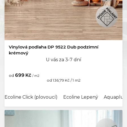
Vinylová podlaha DP 9522 Dub podzimní
krémový
U vás za 3-7 dní
699 Kč
od
/ m2
Měrná
od 136,79 Kč / 1 m2
cena:
Ecoline Click (plovoucí)
Ecoline Lepený
Aquaplus 