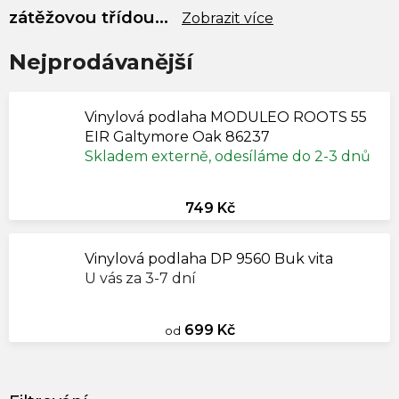
zátěžovou třídou...
Zobrazit více
Nejprodávanější
Vinylová podlaha MODULEO ROOTS 55
EIR Galtymore Oak 86237
Skladem externě, odesíláme do 2-3 dnů
749 Kč
Vinylová podlaha DP 9560 Buk vita
U vás za 3-7 dní
699 Kč
od
V