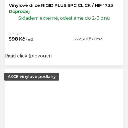
Vinylové dílce RIGID PLUS SPC CLICK / HIF 1733
Doprodej
Skladem externě, odesíláme do 2-3 dnů
799 Kč
598 Kč
Měrná
272,31 Kč / 1 m2
/ m2
cena:
Rigid click (plovoucí)
AKCE vinylové podlahy