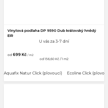
Vinylová podlaha DP 9590 Dub královský hnědý
EIR
U vás za 3-7 dní
699 Kč
od
/ m2
Měrná
od 156,60 Kč / 1 m2
cena:
Aquafix Natur Click (plovoucí)
Ecoline Click (plovou