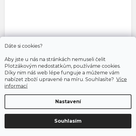
Dáte si cookies?
Aby jste u nás na stránkách nemuseli čelit
Vinylové dílce RIGID PLUS SPC CLICK / HIF 21102
Plotzákovým nedostatkům, používáme cookies.
Doprodej
Díky nim náš web lépe funguje a můžeme vám
Skladem externě, odesíláme do 2-3 dnů
nabízet zboží upravené na míru. Souhlasíte?
Více
informací
799 Kč
598 Kč
Měrná
Nastavení
272,31 Kč / 1 m2
/ m2
cena:
Rigid click (plovoucí)
Souhlasím
Doprava ZDARMA
již od 4 990 Kč na vše! (pro
ČR)
Registrujte se
a získejte
slevu 3%!