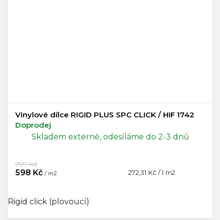
Vinylové dílce RIGID PLUS SPC CLICK / HIF 1742
Doprodej
Skladem externě, odesíláme do 2-3 dnů
799 Kč
598 Kč
Měrná
272,31 Kč / 1 m2
/ m2
cena:
Rigid click (plovoucí)