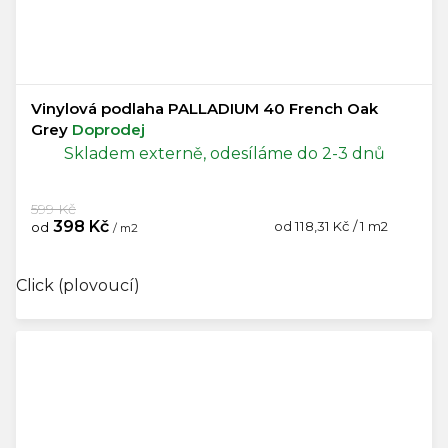
Vinylová podlaha PALLADIUM 40 French Oak
Grey
Doprodej
Skladem externě, odesíláme do 2-3 dnů
599 Kč
398 Kč
Měrná
od 118,31 Kč / 1 m2
od
/ m2
cena:
Click (plovoucí)