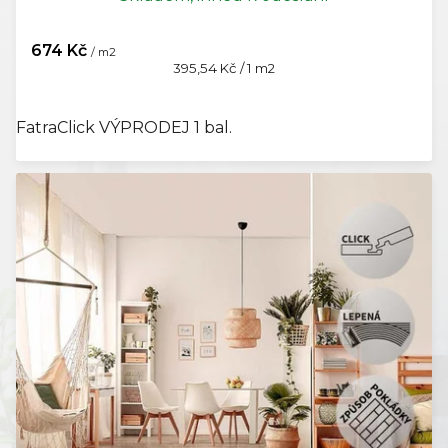
674 Kč
/ m2
Měrná
395,54 Kč / 1 m2
cena:
FatraClick VÝPRODEJ 1 bal.