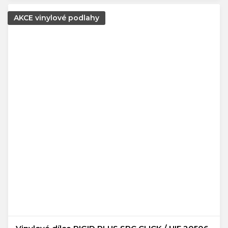
AKCE vinylové podlahy