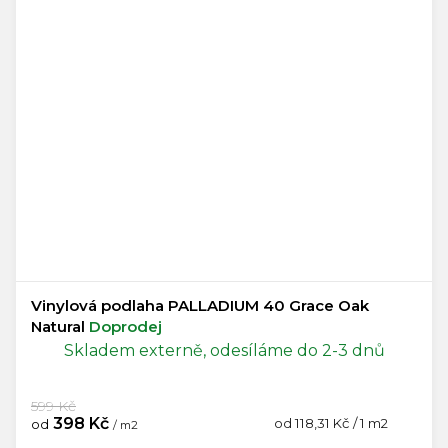
Vinylová podlaha PALLADIUM 40 Grace Oak
Natural
Doprodej
Skladem externě, odesíláme do 2-3 dnů
599 Kč
398 Kč
Měrná
od 118,31 Kč / 1 m2
od
/ m2
cena: