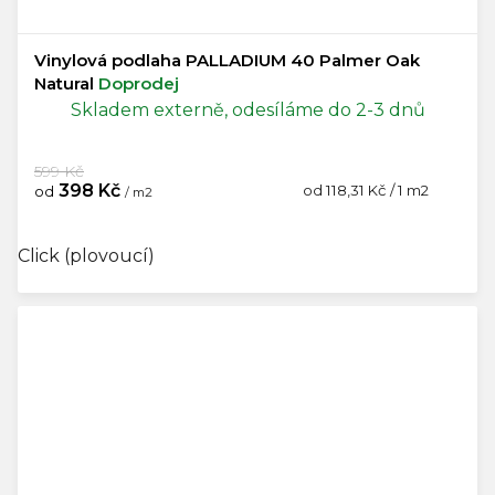
Vinylová podlaha PALLADIUM 40 Palmer Oak
Natural
Doprodej
Skladem externě, odesíláme do 2-3 dnů
599 Kč
398 Kč
Měrná
od 118,31 Kč / 1 m2
od
/ m2
cena:
Click (plovoucí)