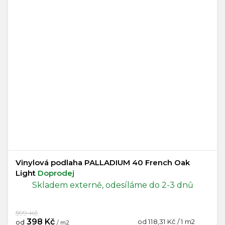
Vinylová podlaha PALLADIUM 40 French Oak
Light
Doprodej
Skladem externě, odesíláme do 2-3 dnů
599 Kč
398 Kč
Měrná
od 118,31 Kč / 1 m2
od
/ m2