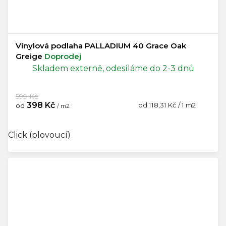
Vinylová podlaha PALLADIUM 40 Grace Oak
Greige
Doprodej
Skladem externě, odesíláme do 2-3 dnů
599 Kč
398 Kč
Měrná
od 118,31 Kč / 1 m2
od
/ m2
cena:
Click (plovoucí)