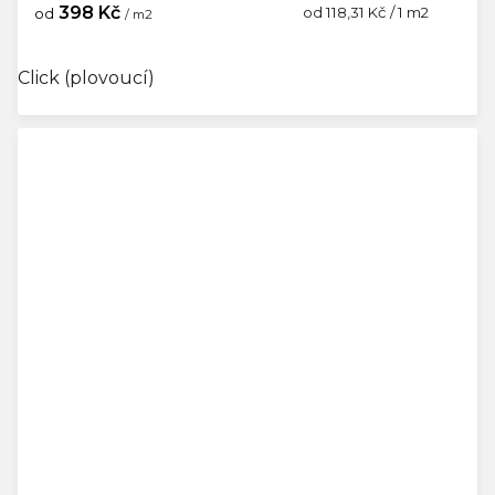
398 Kč
Měrná
od 118,31 Kč / 1 m2
od
/ m2
cena:
Click (plovoucí)