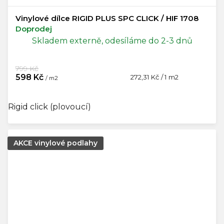
Vinylové dílce RIGID PLUS SPC CLICK / HIF 1708
Doprodej
Skladem externě, odesíláme do 2-3 dnů
799 Kč
598 Kč
Měrná
272,31 Kč / 1 m2
/ m2
cena:
Rigid click (plovoucí)
AKCE vinylové podlahy