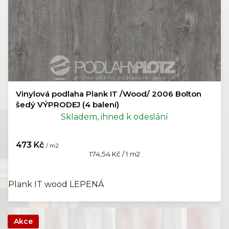
ů
Vinylová podlaha Plank IT /Wood/ 2006 Bolton
šedý VÝPRODEJ (4 balení)
Skladem, ihned k odeslání
473 Kč
/ m2
Měrná
174,54 Kč / 1 m2
cena:
Plank IT wood LEPENÁ
Akce