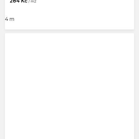
284 Kč
/ m2
4 m