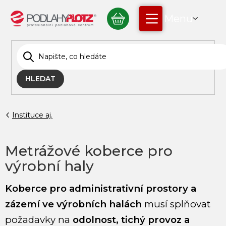
Přejít
NÁKUPNÍ
na
obsah
KOŠÍK
HLEDAT
Instituce aj.
Metrážové koberce pro
výrobní haly
Koberce pro administrativní prostory a
zázemí ve výrobních halách
musí splňovat
požadavky na
odolnost, tichý provoz a