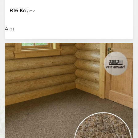
816 Kč
/ m2
4 m