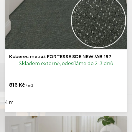
ů
Koberec metráž FORTESSE SDE NEW /AB 197
Skladem externě, odesíláme do 2-3 dnů
816 Kč
/ m2
4 m