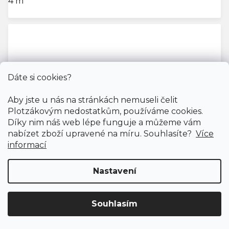
4 m
Dáte si cookies?
Aby jste u nás na stránkách nemuseli čelit
Plotzákovým nedostatkům, používáme cookies.
Díky nim náš web lépe funguje a můžeme vám
nabízet zboží upravené na míru. Souhlasíte?
Více
informací
Nastavení
Souhlasím
Doprava ZDARMA
již od 4 990 Kč na vše! (pro
ČR)
Registrujte se
a získejte
slevu 3%!