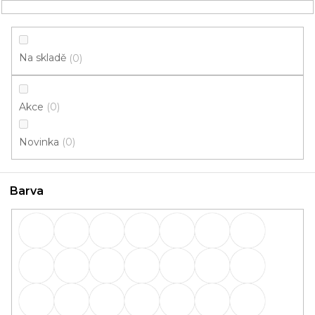
Přejít
NÁKUPNÍ
na
obsah
KOŠÍK
Na skladě
0
Akce
0
HLEDAT
Novinka
0
Lišty
Barva
Lišty: Barva 1094 Dub klasik
OBVODOVÉ
PŘECHODOVÉ
lišty
lišty
SCHODOVÉ