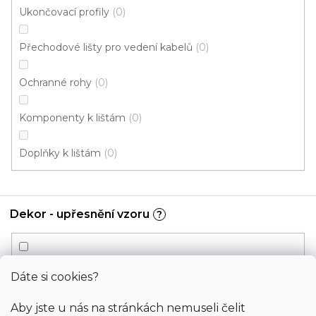
T. G. Masaryka 333
í
Ukončovací profily
0
538 21 Slatiňany
Přechodové lišty pro vedení kabelů
0
Zobrazit na mapě
Ochranné rohy
0
Po-Pá: 9.00 - 12.00, 13.00 - 17.00
So: pouze pro objednané
Komponenty k lištám
0
Doplňky k lištám
0
Informace
Služby
Dekor - upřesnění vzoru
?
Bonus
Afrezie
3
Dáte si cookies?
Beton
0
Aby jste u nás na stránkách nemuseli čelit