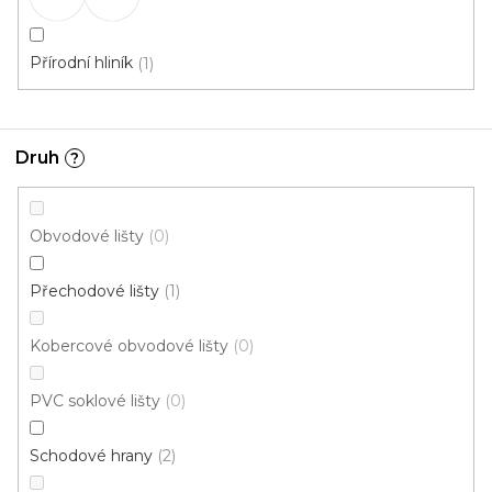
E-mail
Přírodní hliník
1
Přihlášením souhlasíte se
zpracováním osobních
údajů
PŘIHLÁSIT SE
Druh
?
Obvodové lišty
0
Přechodové lišty
1
Kobercové obvodové lišty
0
Z
á
PVC soklové lišty
0
p
a
Schodové hrany
2
t