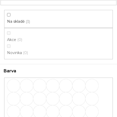
Přejít
NÁKUPNÍ
na
obsah
KOŠÍK
Na skladě
3
Akce
0
HLEDAT
Novinka
0
Lišty
Barva
Lišty: Barva Borovice (sosna)
bílá
OBVODOVÉ
PŘECHODOVÉ
lišty
lišty