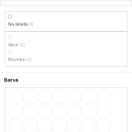
Přejít
NÁKUPNÍ
na
obsah
KOŠÍK
Na skladě
1
Akce
0
HLEDAT
Novinka
0
Lišty
Barva
Lišty: Barva Buk žlutý (W136)
OBVODOVÉ
PŘECHODOVÉ
lišty
lišty
SCHODOVÉ