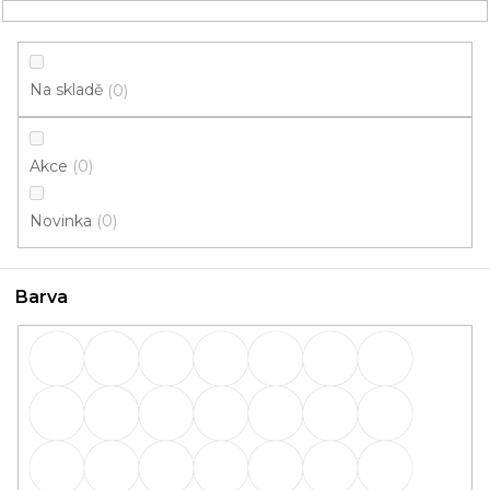
Přejít
NÁKUPNÍ
na
obsah
KOŠÍK
Na skladě
0
Akce
0
HLEDAT
Novinka
0
Lišty
Barva
Lišty: Barva č.2750
OBVODOVÉ
PŘECHODOVÉ
lišty
lišty
SCHODOVÉ