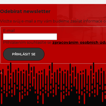
Odebírat newsletter
Vložte svůj e-mail a my vám budeme zasílat informace
E-mail
Přihlášením souhlasíte se
zpracováním osobních úd
PŘIHLÁSIT SE