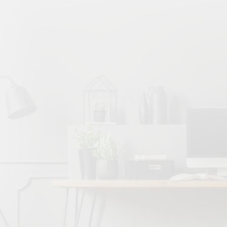
Hikora
0
nenty k lištám
0
Jasan
0
y k lištám
0
Javor
0
Jilm
0
Korek
0
Mahagon
0
Merbau
0
Modřín
0
3881
3882
3883
3884
3885
3887
3888
50
Olše
0