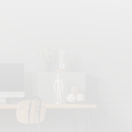
WPC
0
Nerez
0
-0138 světle šedá
Afrezie tmavá (W278)
Africian ze