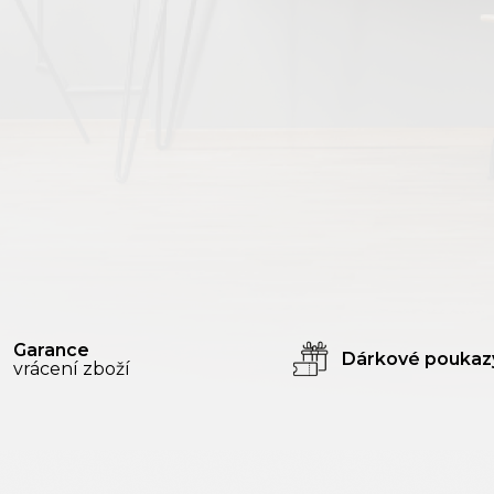
Ořech
0
O
v
Pinie
0
l
á
d
Sosna
0
a
c
Teak
0
í
p
Třešeň
0
r
v
Wenge
k
0
y
v
Zlato
0
Garance
Dárkové poukaz
ý
vrácení zboží
p
Stříbro
0
i
s
Bronz
0
u