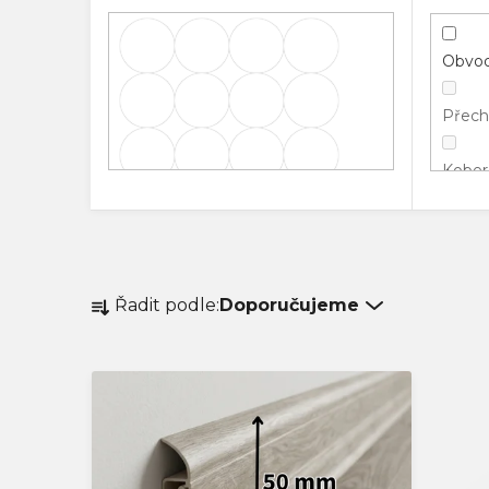
t
ů
Obvod
Přech
Kober
PVC so
Schod
Ř
Řadit podle:
Doporučujeme
a
Ukončo
z
e
Přech
n
kabel
í
p
Ochra
r