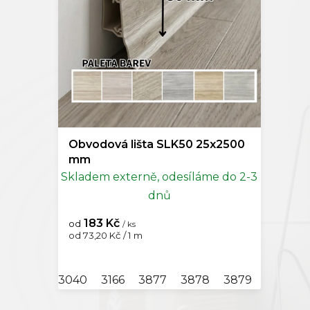
o
Kompo
d
u
Doplňk
k
t
ů
Obvodová lišta SLK50 25x2500
mm
Skladem externě, odesíláme do 2-3
dnů
183 Kč
od
/ ks
Měrná
od 73,20 Kč / 1 m
cena:
3040
3166
3877
3878
3879
3880