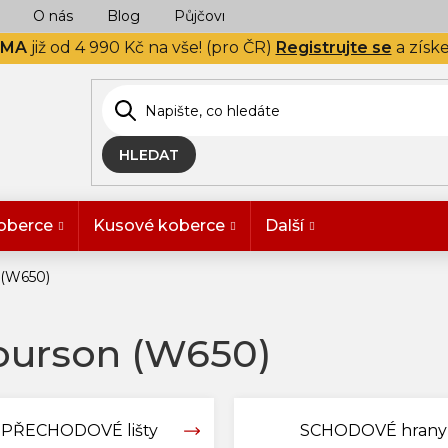
O nás
Blog
Půjčovna
Naše realizace
Hodn
RMA
již od 4 990 Kč na vše! (pro ČR)
Registrujte se
a získ
HLEDAT
oberce
Kusové koberce
Další
 (W650)
Bourson (W650)
PŘECHODOVÉ lišty
SCHODOVÉ hrany