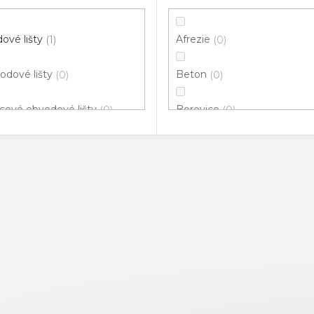
ové lišty
Afrezie
1
0
odové lišty
Beton
0
0
cové obvodové lišty
Borovice
0
0
klové lišty
Bříza
0
0
ové hrany
Buk
0
0
vací profily
Černá
0
0
odové lišty pro vedení
Dřevo
0
0
ů
Dub
0
nné rohy
0