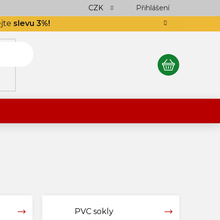
ocení obchodu
Podlahář až domů
CZK
Přihlášení
Výkup návinek
S
ejte
slevu 3%!
NÁKUPNÍ
KOŠÍK
PVC sokly