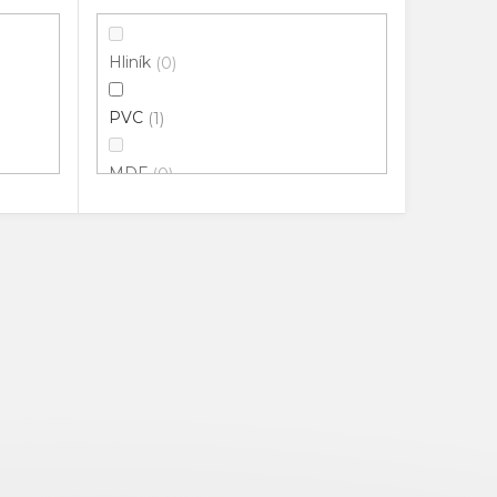
Hliník
0
PVC
1
MDF
0
100% Přírodní guma
0
Potažené HDF
0
Pryž
0
Masiv
0
Extrudované PVC
0