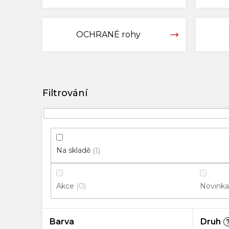
OCHRANÉ rohy
V
ý
p
i
s
p
Na skladě
1
r
o
Akce
Novinka
0
d
u
k
Barva
Druh