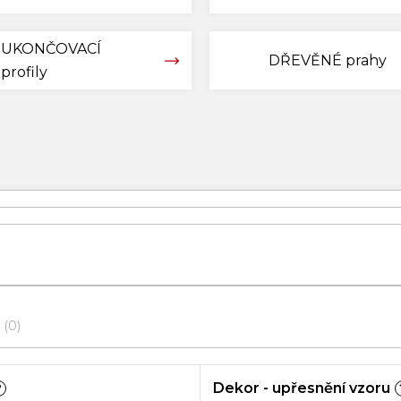
UKONČOVACÍ
DŘEVĚNÉ prahy
profily
0
Dekor - upřesnění vzoru
?