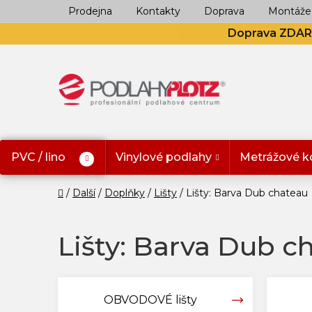
Přejít
Prodejna
Kontakty
Doprava
Montáže
na
Doprava ZDA
obsah
PVC / lino
Vinylové podlahy
Metrážové k
Domů
Další
Doplňky
Lišty
Lišty: Barva Dub chateau
Lišty: Barva Dub c
OBVODOVÉ lišty