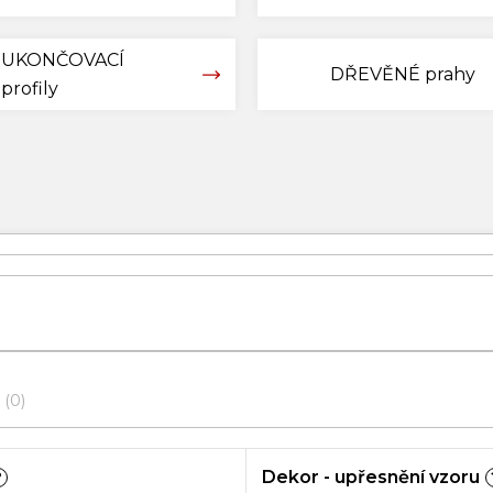
UKONČOVACÍ
DŘEVĚNÉ prahy
profily
0
Dekor - upřesnění vzoru
?