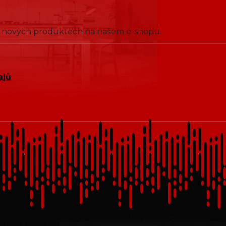
 o nových produktech na našem e-shopu.
ajů