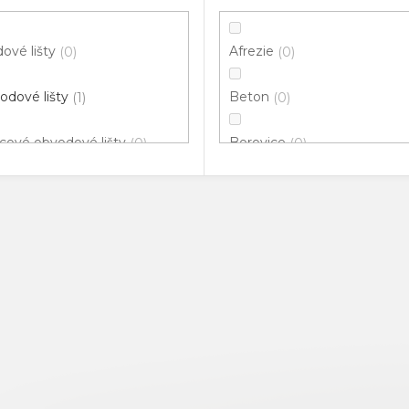
ové lišty
Afrezie
0
0
odové lišty
Beton
1
0
cové obvodové lišty
Borovice
0
0
klové lišty
Bříza
0
0
ové hrany
Buk
0
1
vací profily
Černá
0
1
odové lišty pro vedení
Dřevo
0
0
ů
Dub
1
nné rohy
0