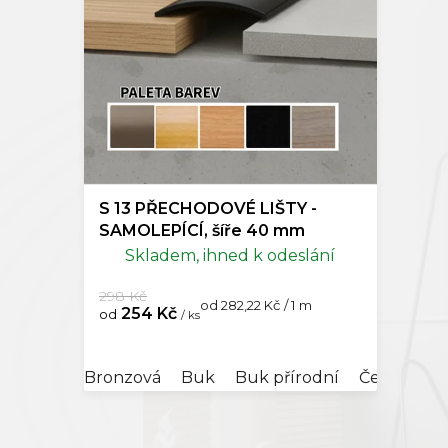
o
Kompo
d
u
Doplňk
k
t
ů
S 13 PŘECHODOVÉ LIŠTY -
SAMOLEPÍCÍ, šíře 40 mm
Skladem, ihned k odeslání
298 Kč
Měrná
od 282,22 Kč / 1 m
254 Kč
od
/ ks
cena:
Bronzová
Buk
Buk přírodní
Černá
Du