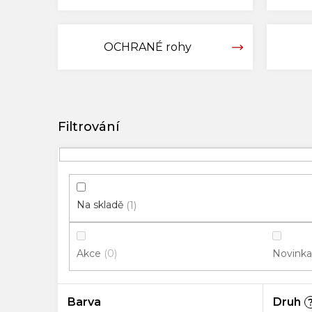
OCHRANÉ rohy
V
ý
p
i
s
p
Na skladě
1
r
o
Akce
Novinka
0
d
u
k
Barva
Druh