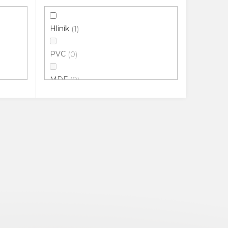
Hliník
1
PVC
0
MDF
0
100% Přírodní guma
0
Potažené HDF
0
Pryž
0
Masiv
0
Extrudované PVC
0