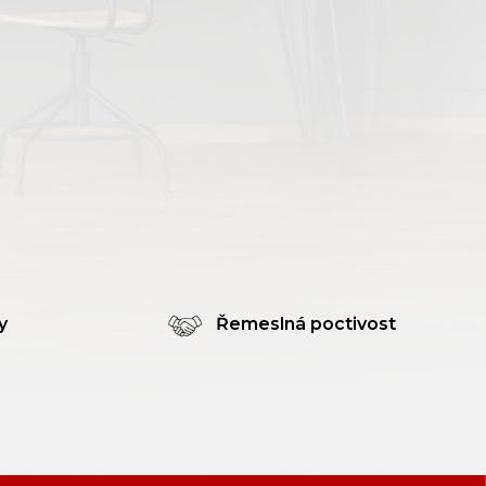
y
Řemeslná poctivost