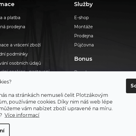
rmace
Služby
a a platba
E-shop
á prodejna
Montáže
Prodejna
ace a vrácení zboží
Půjčovna
ní podmínky
Bonus
vání osobních údajů
ání cookies - nastavení
Poradna
s
Podlahář až domů
kies?
S
dotazy
Blog
 nás na stránkách nemuseli čelit Plotzákovým
t
Výkup návinek
m, používáme cookies. Díky nim náš web lépe
ení o přístupnosti
 můžeme vám nabízet zboží upravené na míru.
Průvodce výběrem podlah
ay
e?
Více informací
ní