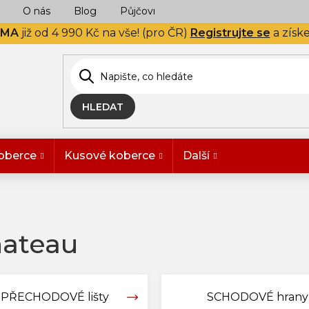
O nás
Blog
Půjčovna
Naše realizace
Hodn
RMA
již od 4 990 Kč na vše! (pro ČR)
Registrujte se
a získ
HLEDAT
oberce
Kusové koberce
Další
hateau
PŘECHODOVÉ lišty
SCHODOVÉ hrany