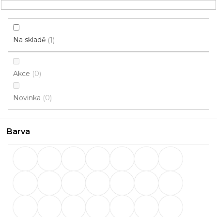
Přejít
NÁKUPNÍ
na
obsah
KOŠÍK
Na skladě
1
Akce
0
HLEDAT
Novinka
0
Lišty
Barva
Lišty: Barva Dub Sardinie
(W478)
OBVODOVÉ
PŘECHODOVÉ
lišty
lišty