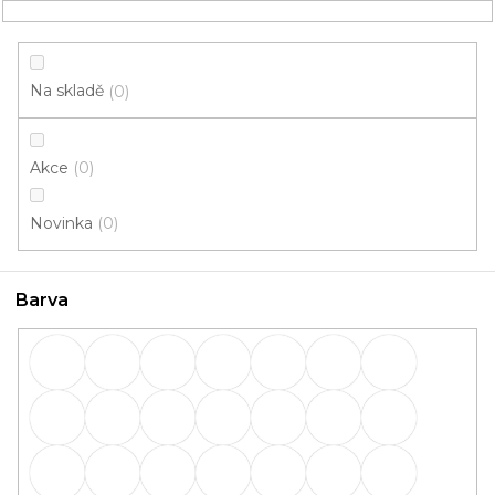
Přejít
NÁKUPNÍ
na
obsah
KOŠÍK
Na skladě
0
Akce
0
HLEDAT
Novinka
0
Lišty
Barva
Lišty: Barva Elias T32
OBVODOVÉ
PŘECHODOVÉ
lišty
lišty
SCHODOVÉ