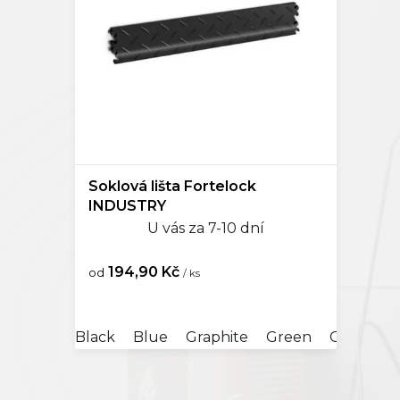
o
Kompo
d
u
Doplňk
k
t
ů
Soklová lišta Fortelock
INDUSTRY
U vás za 7-10 dní
194,90 Kč
od
/ ks
Black
Blue
Graphite
Green
Grey
Ro