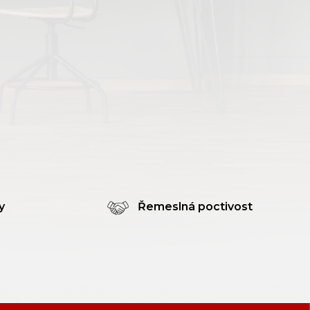
y
Řemeslná poctivost