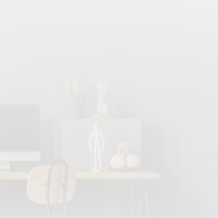
WPC
0
Nerez
0