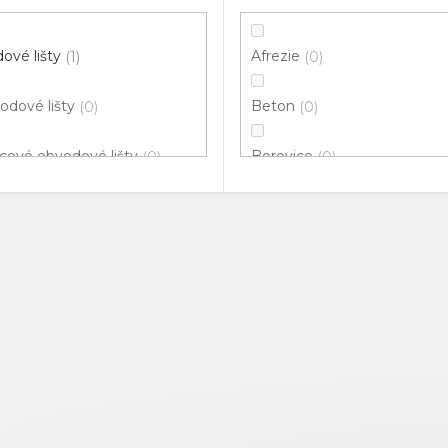
ové lišty
Afrezie
1
0
odové lišty
Beton
0
0
cové obvodové lišty
Borovice
0
0
klové lišty
Bříza
1
0
ové hrany
Buk
0
0
vací profily
Černá
0
0
odové lišty pro vedení
Dřevo
0
0
ů
Dub
0
nné rohy
0