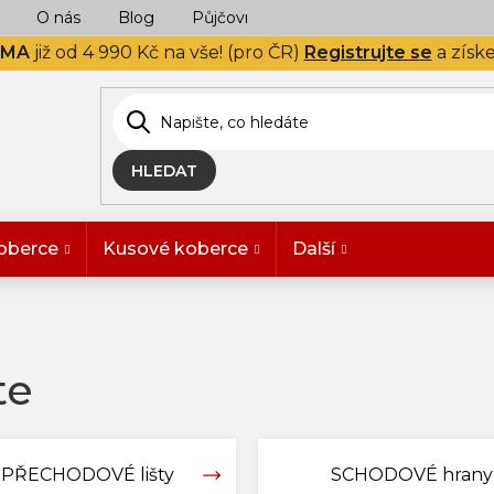
O nás
Blog
Půjčovna
Naše realizace
Hodn
RMA
již od 4 990 Kč na vše! (pro ČR)
Registrujte se
a získ
HLEDAT
oberce
Kusové koberce
Další
te
PŘECHODOVÉ lišty
SCHODOVÉ hrany