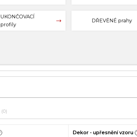
UKONČOVACÍ
DŘEVĚNÉ prahy
profily
0
Dekor - upřesnění vzoru
?