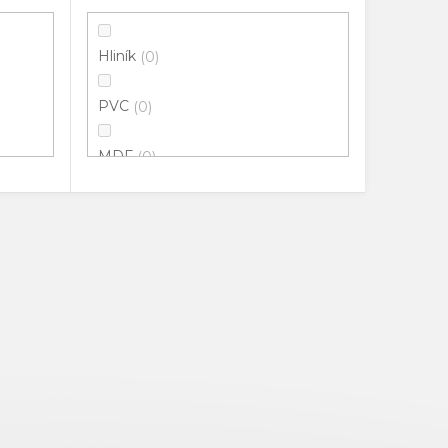
Hliník
0
PVC
0
MDF
0
100% Přírodní guma
0
Potažené HDF
0
Pryž
0
Masiv
0
Extrudované PVC
0