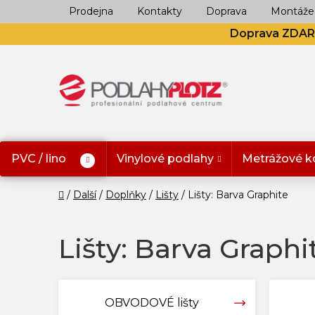
Přejít
Prodejna
Kontakty
Doprava
Montáže
na
Doprava ZDA
obsah
PVC / lino
Vinylové podlahy
Metrážové k
Domů
Další
Doplňky
Lišty
Lišty: Barva Graphite
Lišty: Barva Graphi
OBVODOVÉ lišty