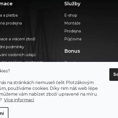
rmace
Služby
a a platba
E-shop
á prodejna
Montáže
Prodejna
ace a vrácení zboží
Půjčovna
ní podmínky
Bonus
vání osobních údajů
ání cookies - nastavení
Poradna
s
Podlahář až domů
kies?
S
dotazy
Blog
 nás na stránkách nemuseli čelit Plotzákovým
t
Výkup návinek
m, používáme cookies. Díky nim náš web lépe
ení o přístupnosti
 můžeme vám nabízet zboží upravené na míru.
Průvodce výběrem podlah
ay
e?
Více informací
ní