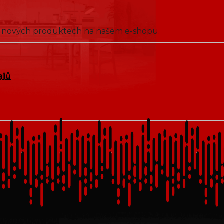
 o nových produktech na našem e-shopu.
ajů