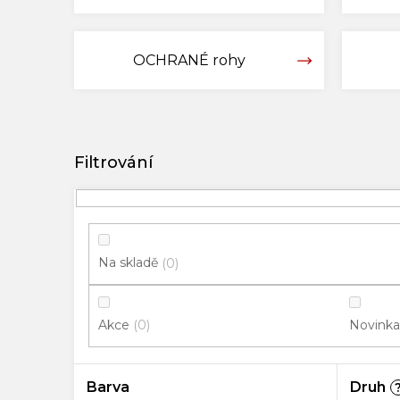
OCHRANÉ rohy
V
ý
p
i
s
p
Na skladě
0
r
o
Akce
Novinka
0
d
u
k
Barva
Druh