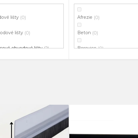
ové lišty
Afrezie
0
0
odové lišty
Beton
0
0
cové obvodové lišty
Borovice
2
0
klové lišty
Bříza
0
0
ové hrany
Buk
0
0
vací profily
Černá
0
0
odové lišty pro vedení
Dřevo
0
0
ů
Dub
0
nné rohy
0