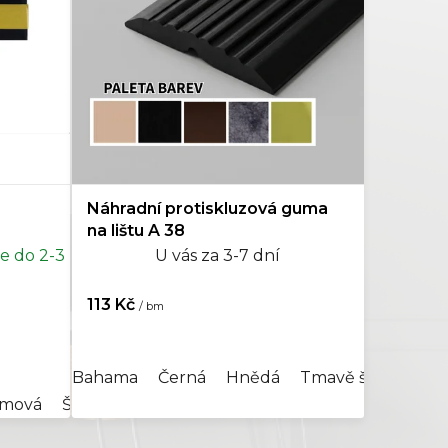
WPC
0
Nerez
0
Náhradní protiskluzová guma
na lištu A 38
e do 2-3
U vás za 3-7 dní
113 Kč
/ bm
Bahama
Černá
Hnědá
Tmavě šedá
Žlu
émová
Šedá