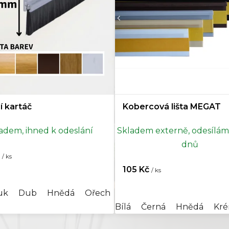
Hikora
0
nenty k lištám
0
Jasan
0
y k lištám
1
Javor
0
Jilm
0
í kartáč
Kobercová lišta MEGAT
Korek
0
adem, ihned k odeslání
Skladem externě, odesílám
Mahagon
0
dnů
č
/ ks
Merbau
0
105 Kč
/ ks
Modřín
0
uk
Dub
Hnědá
Ořech
Transparentní
Bílá
Černá
Hnědá
Kr
Olše
0