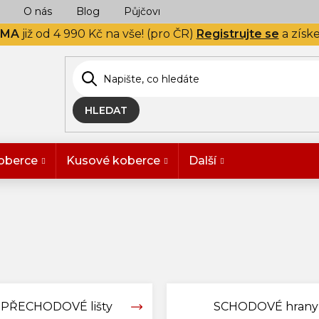
O nás
Blog
Půjčovna
Naše realizace
Hodn
RMA
již od 4 990 Kč na vše! (pro ČR)
Registrujte se
a získ
HLEDAT
oberce
Kusové koberce
Další
PŘECHODOVÉ lišty
SCHODOVÉ hrany