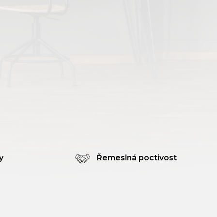
y
Řemeslná poctivost