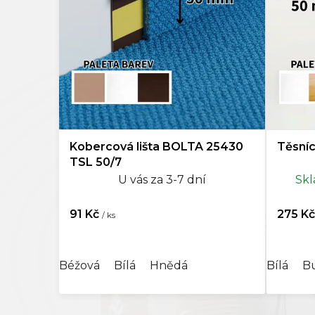
o
Kompo
d
u
Doplňk
k
t
ů
Kobercová lišta BOLTA 25430
Těsníc
TSL 50/7
U vás za 3-7 dní
Skl
91 Kč
275 K
/ ks
Béžová
Bílá
Hnědá
Bílá
B