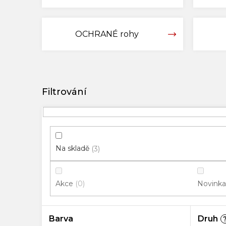
OCHRANÉ rohy
V
ý
p
i
s
p
Na skladě
3
r
o
Akce
Novinka
0
d
u
k
Barva
Druh