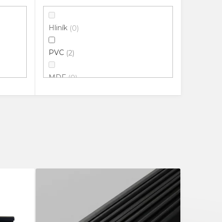
Hliník
0
PVC
2
MDF
0
100% Přírodní guma
0
Potažené HDF
0
Pryž
1
Masiv
0
Extrudované PVC
0