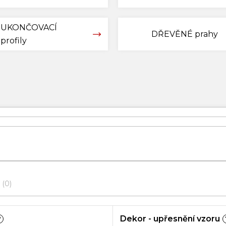
UKONČOVACÍ
DŘEVĚNÉ prahy
profily
0
Dekor - upřesnění vzoru
?