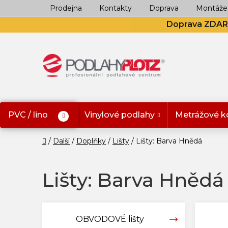
Přejít
Prodejna
Kontakty
Doprava
Montáže
na
Doprava ZDA
obsah
PVC / lino
Vinylové podlahy
Metrážové k
Domů
Další
Doplňky
Lišty
Lišty: Barva Hnědá
Lišty: Barva Hnědá
OBVODOVÉ lišty