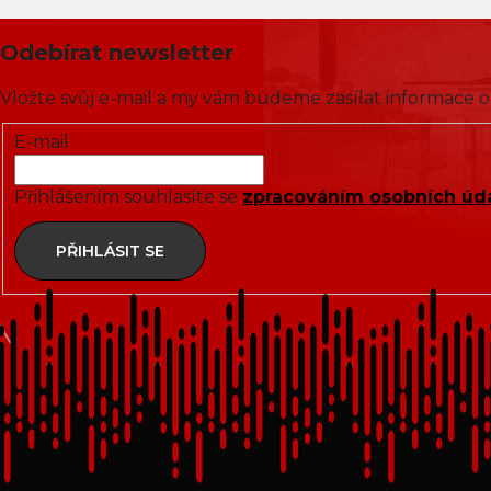
Odebírat newsletter
Vložte svůj e-mail a my vám budeme zasílat informace
E-mail
Přihlášením souhlasíte se
zpracováním osobních úd
PŘIHLÁSIT SE