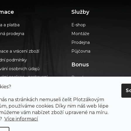
rmace
Služby
a a platba
E-shop
á prodejna
Montáže
Prodejna
ace a vrácení zboží
Půjčovna
ní podmínky
Bonus
vání osobních údajů
ání cookies - nastavení
Poradna
s
Podlahář až domů
kies?
S
dotazy
Blog
 nás na stránkách nemuseli čelit Plotzákovým
t
Výkup návinek
m, používáme cookies. Díky nim náš web lépe
ení o přístupnosti
 můžeme vám nabízet zboží upravené na míru.
Průvodce výběrem podlah
ay
e?
Více informací