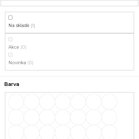
Přejít
NÁKUPNÍ
na
obsah
KOŠÍK
Na skladě
1
Akce
0
HLEDAT
Novinka
0
Lišty
Barva
Lišty: Barva Mahagon 42904
OBVODOVÉ
PŘECHODOVÉ
lišty
lišty
SCHODOVÉ