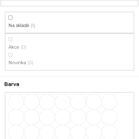
Přejít
NÁKUPNÍ
na
obsah
KOŠÍK
Na skladě
1
Akce
0
HLEDAT
Novinka
0
Lišty
Barva
Lišty: Barva TL55 57
OBVODOVÉ
PŘECHODOVÉ
lišty
lišty
SCHODOVÉ