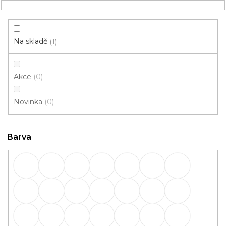
Přejít
NÁKUPNÍ
na
obsah
KOŠÍK
Na skladě
1
Akce
0
HLEDAT
Novinka
0
Lišty
Barva
Lišty: Barva Wange kibolo
(W181)
OBVODOVÉ
PŘECHODOVÉ
lišty
lišty