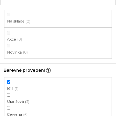
Přejít
NÁKUPNÍ
na
obsah
KOŠÍK
Na skladě
0
Akce
0
HLEDAT
Novinka
0
běhouny
Barevné provedení
?
Bílá
V
Bílá
1
ý
p
Oranžová
3
i
ZAVŘÍT FILTR
s
Červená
6