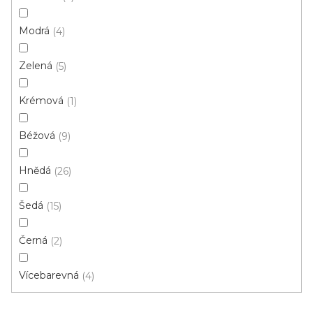
p
Ř
r
Řadit podle:
Doporučujeme
Modrá
4
a
o
z
Zelená
d
5
e
u
n
Krémová
1
k
í
t
p
Béžová
9
ů
r
o
Hnědá
26
d
u
Šedá
15
k
t
Černá
2
ů
Vícebarevná
4