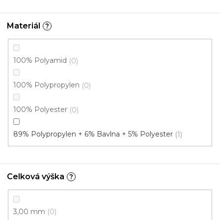
Vložte svůj e-mail a my vám budeme zasílat informace o
nových produktech na našem e-shopu.
Materiál
?
E-mail
100% Polyamid
0
Přihlášením souhlasíte se
zpracováním osobních
údajů
100% Polypropylen
0
PŘIHLÁSIT SE
100% Polyester
0
89% Polypropylen + 6% Bavlna + 5% Polyester
1
Celková výška
?
Z
á
3,00 mm
0