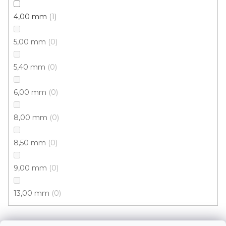
p
4,00 mm
1
a
t
T. G. Masaryka 333
5,00 mm
0
í
538 21 Slatiňany
5,40 mm
0
Zobrazit na mapě
6,00 mm
0
Po-Pá: 9.00 - 12.00, 13.00 - 17.00
So: pouze pro objednané
8,00 mm
0
8,50 mm
0
Informace
9,00 mm
0
Služby
13,00 mm
0
Bonus