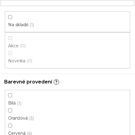
Přejít
NÁKUPNÍ
na
obsah
KOŠÍK
Na skladě
1
Akce
0
HLEDAT
Novinka
0
běhouny
Barevné provedení
?
Vícebarevná
V
Bílá
1
ý
p
Oranžová
3
i
ZAVŘÍT FILTR
s
Červená
6