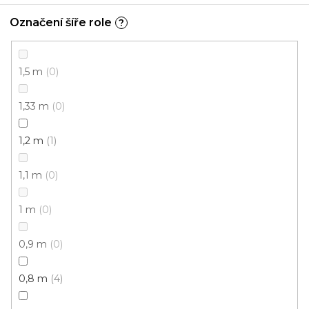
Označení šíře role
?
Koberce běhouny SAMIRA NEW 12002-050
1,5 m
0
Skladem externě, odesíláme do 4 dnů
1,33 m
0
330 Kč
od
/ m2
1,2 m
1
1,2 m
0,8 m
1,1 m
0
1 m
0
0,9 m
0
0,8 m
4