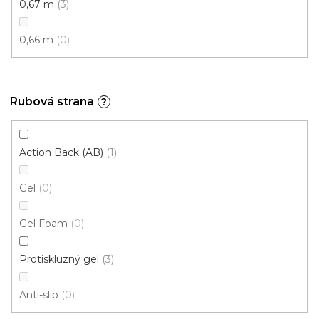
0,67 m
3
0,66 m
0
Rubová strana
?
Action Back (AB)
1
Gel
0
Koberce běhouny NATURA TIMZO 3412
U vás za 4-10 týdnů
Gel Foam
0
Protiskluzný gel
3
597 Kč
/ m2
Anti-slip
0
0,8 m
0,67 m