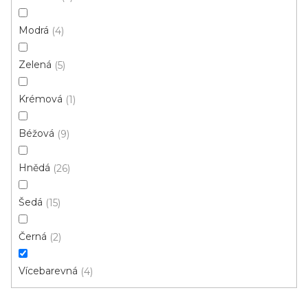
p
Ř
r
Řadit podle:
Doporučujeme
Modrá
4
a
o
z
Zelená
d
5
e
u
n
Krémová
1
k
í
t
p
Béžová
9
ů
r
o
Hnědá
26
d
u
Šedá
15
k
t
Černá
2
ů
Vícebarevná
4