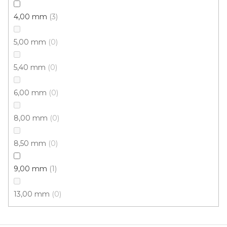
Koberce běhouny NATURA TIMZO 3415
4,00 mm
3
U vás za 4-10 dní
5,00 mm
0
597 Kč
/ m2
5,40 mm
0
6,00 mm
0
0,8 m
0,67 m
8,00 mm
0
8,50 mm
0
9,00 mm
1
13,00 mm
0