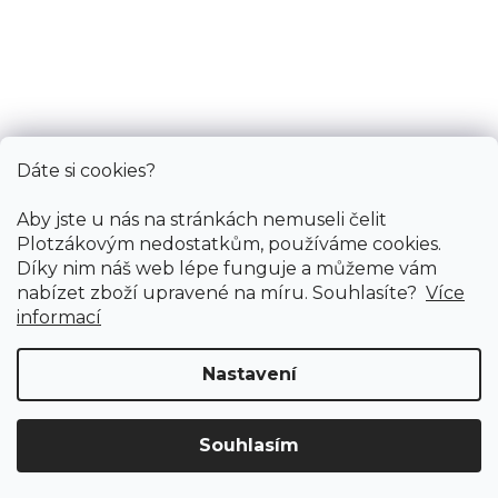
Služby
Bonus
Dáte si cookies?
Aby jste u nás na stránkách nemuseli čelit
Plotzákovým nedostatkům, používáme cookies.
Díky nim náš web lépe funguje a můžeme vám
nabízet zboží upravené na míru. Souhlasíte?
Více
informací
Nastavení
Copyright 2026
PODLAHY PLOTZ s.r.o.
. Všechna práva
vyhrazena.
Souhlasím
Doprava ZDARMA
již od 4 990 Kč na vše! (pro
Vytvořil Shoptet
Vymazat filtry
ČR)
Registrujte se
a získejte
slevu 3%!