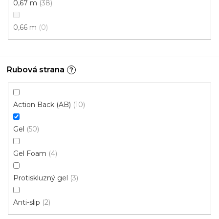
0,67 m
38
0,66 m
0
Rubová strana
?
Action Back (AB)
10
Gel
50
Koberce běhouny Essenza /gel 19 šedá
Skladem externě, odesíláme do 3 - 8 dní
Gel Foam
4
Protiskluzný gel
3
378 Kč
od
/ m2
Anti-slip
2
1,2 m
1 m
0,8 m
0,67 m