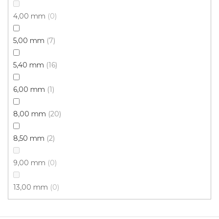
Koberce běhouny REKORD /gel 802 šedá
4,00 mm
0
Skladem externě, odesíláme do 4 dnů
5,00 mm
7
382 Kč
od
/ m2
5,40 mm
16
6,00 mm
1
1,2 m
1 m
0,8 m
8,00 mm
20
8,50 mm
2
9,00 mm
0
13,00 mm
0