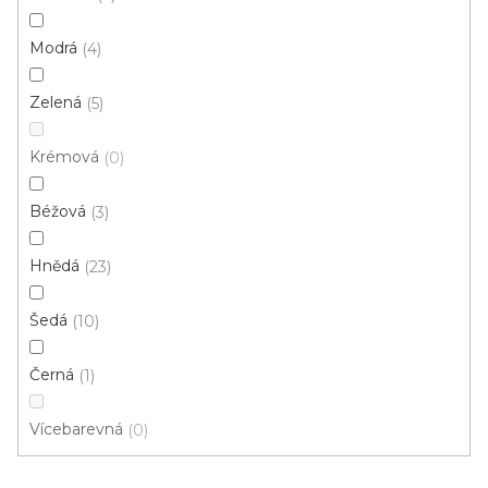
p
Ř
r
Řadit podle:
Doporučujeme
Modrá
4
a
o
z
Zelená
d
5
e
u
Novinka
n
Krémová
0
k
í
t
p
Béžová
3
ů
r
o
Hnědá
23
d
u
Šedá
10
k
t
Černá
1
ů
Vícebarevná
0