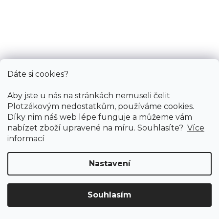
474 Kč
/ m2
1,2 m
1 m
0,8 m
0,67 m
Dáte si cookies?
Aby jste u nás na stránkách nemuseli čelit
Plotzákovým nedostatkům, používáme cookies.
Díky nim náš web lépe funguje a můžeme vám
nabízet zboží upravené na míru. Souhlasíte?
Více
informací
Nastavení
Souhlasím
Doprava ZDARMA
již od 4 990 Kč na vše! (pro
Vymazat filtry
ČR)
Registrujte se
a získejte
slevu 3%!