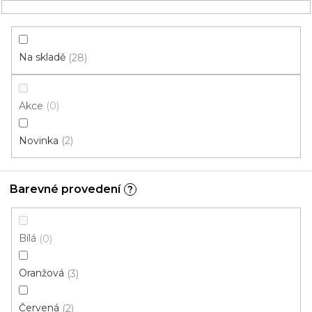
Přejít
NÁKUPNÍ
na
obsah
KOŠÍK
Na skladě
28
Akce
0
HLEDAT
Novinka
2
běhouny
Barevné provedení
?
Gel
V
Bílá
0
ý
p
Oranžová
3
i
ZAVŘÍT FILTR
s
Červená
2