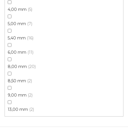
4,00 mm
5
Koberce běhouny Essenza /gel 17 hnědá
Skladem externě, odesíláme do 3 - 8 dní
5,00 mm
7
5,40 mm
16
378 Kč
od
/ m2
6,00 mm
11
1 m
0,8 m
0,67 m
8,00 mm
20
Novinka
8,50 mm
2
9,00 mm
2
13,00 mm
2