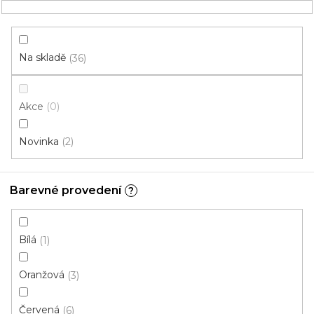
Přejít
NÁKUPNÍ
na
obsah
KOŠÍK
Na skladě
36
Akce
0
HLEDAT
Novinka
2
běhouny
Barevné provedení
?
0,7 m
V
Bílá
1
ý
p
Oranžová
3
i
ZAVŘÍT FILTR
s
Červená
6