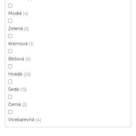
p
Ř
r
Řadit podle:
Doporučujeme
Modrá
4
a
o
z
Zelená
d
5
e
u
n
Krémová
1
k
í
t
p
Béžová
9
ů
r
o
Hnědá
26
d
u
Šedá
15
k
t
Černá
2
ů
Vícebarevná
4