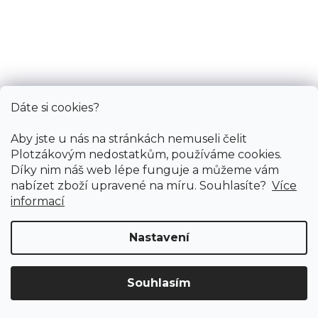
474 Kč
/ m2
1 m
0,8 m
0,67 m
Dáte si cookies?
Aby jste u nás na stránkách nemuseli čelit
Plotzákovým nedostatkům, používáme cookies.
Díky nim náš web lépe funguje a můžeme vám
nabízet zboží upravené na míru. Souhlasíte?
Více
informací
Nastavení
Souhlasím
Doprava ZDARMA
již od 4 990 Kč na vše! (pro
Vymazat filtry
ČR)
Registrujte se
a získejte
slevu 3%!