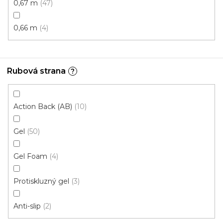
0,67 m
47
0,66 m
4
Rubová strana
?
Action Back (AB)
10
Gel
50
Koberce běhouny SAMIRA NEW 12002-050
Gel Foam
4
Skladem externě, odesíláme do 4 dnů
Protiskluzný gel
3
330 Kč
od
/ m2
Anti-slip
2