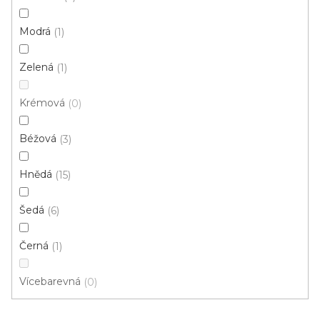
p
Ř
r
Řadit podle:
Doporučujeme
Modrá
1
a
o
z
Zelená
d
1
e
u
Novinka
n
Krémová
0
k
í
t
p
Béžová
3
ů
r
o
Hnědá
15
d
u
Šedá
6
k
t
Černá
1
ů
Vícebarevná
0