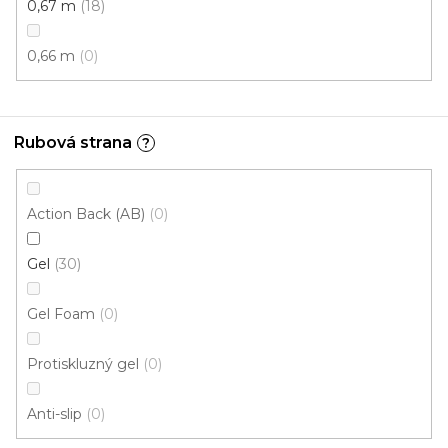
0,67 m
18
0,66 m
0
Rubová strana
?
Action Back (AB)
0
Gel
30
Koberce běhouny Essenza /gel 19 šedá
Skladem externě, odesíláme do 3 - 8 dní
Gel Foam
0
Protiskluzný gel
0
378 Kč
od
/ m2
Anti-slip
0
1,2 m
1 m
0,8 m
0,67 m