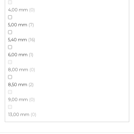
Koberce běhouny REKORD /gel 802 šedá
4,00 mm
0
Skladem externě, odesíláme do 4 dnů
5,00 mm
7
382 Kč
od
/ m2
5,40 mm
16
6,00 mm
1
1,2 m
1 m
0,8 m
8,00 mm
0
8,50 mm
2
9,00 mm
0
13,00 mm
0