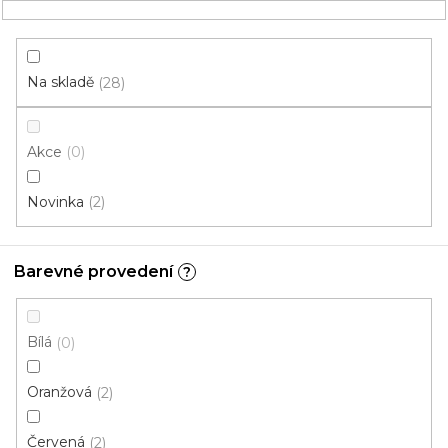
Přejít
NÁKUPNÍ
na
obsah
KOŠÍK
Na skladě
28
Akce
0
HLEDAT
Novinka
2
běhouny
Barevné provedení
?
Smyčkový
V
Bílá
0
ý
p
Oranžová
2
i
ZAVŘÍT FILTR
s
Červená
2