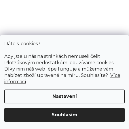
474 Kč
/ m2
1,2 m
1 m
0,8 m
0,67 m
Dáte si cookies?
Aby jste u nás na stránkách nemuseli čelit
Plotzákovým nedostatkům, používáme cookies.
Díky nim náš web lépe funguje a můžeme vám
nabízet zboží upravené na míru. Souhlasíte?
Více
informací
Nastavení
Souhlasím
Doprava ZDARMA
již od 4 990 Kč na vše! (pro
Vymazat filtry
ČR)
Registrujte se
a získejte
slevu 3%!