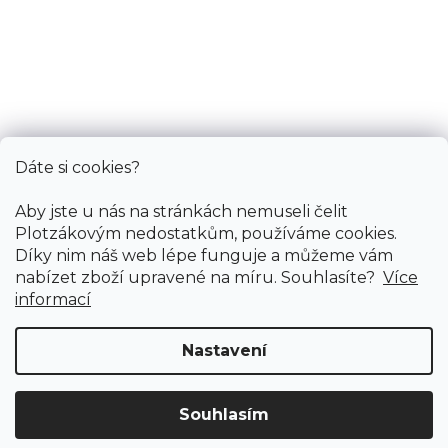
Informace
Služby
Bonus
Dáte si cookies?
Aby jste u nás na stránkách nemuseli čelit
Plotzákovým nedostatkům, používáme cookies.
Díky nim náš web lépe funguje a můžeme vám
nabízet zboží upravené na míru. Souhlasíte?
Více
informací
Nastavení
Copyright 2026
PODLAHY PLOTZ s.r.o.
. Všechna práva
vyhrazena.
Souhlasím
Doprava ZDARMA
již od 4 990 Kč na vše! (pro
Vytvořil Shoptet
Vymazat filtry