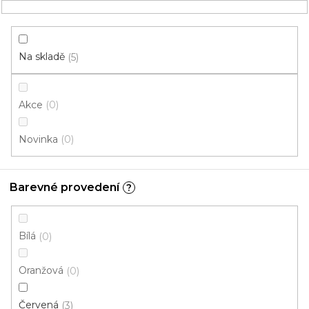
Přejít
NÁKUPNÍ
na
obsah
KOŠÍK
Na skladě
5
Akce
0
HLEDAT
Novinka
0
běhouny
Barevné provedení
?
6,00 mm
V
Bílá
0
ý
p
Oranžová
0
i
ZAVŘÍT FILTR
s
Červená
3