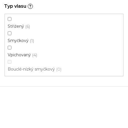
Typ vlasu
?
Střižený
6
Smyčkový
1
Vpichovaný
4
Koberce běhouny MALAGA 7058
Bouclé-nízký smyčkový
0
Skladem externě, odesíláme do 2-3 dnů
446 Kč
/ m2
1 m
0,8 m
0,66 m