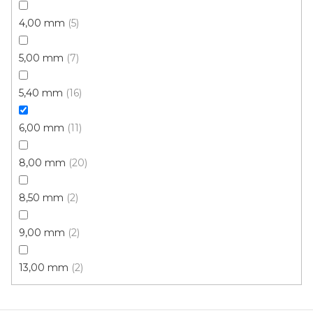
Koberce běhouny MALAGA 2107
4,00 mm
5
Skladem externě, odesíláme do 2-3 dnů
5,00 mm
7
446 Kč
/ m2
5,40 mm
16
6,00 mm
11
1 m
0,8 m
0,66 m
8,00 mm
20
8,50 mm
2
9,00 mm
2
13,00 mm
2