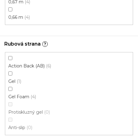
0,67 m
4
0,66 m
4
Rubová strana
?
Action Back (AB)
6
Gel
1
Koberce běhouny MALAGA 2082
Skladem externě, odesíláme do 2-3 dnů
Gel Foam
4
Protiskluzný gel
0
446 Kč
/ m2
Anti-slip
0
1 m
0,8 m
0,66 m