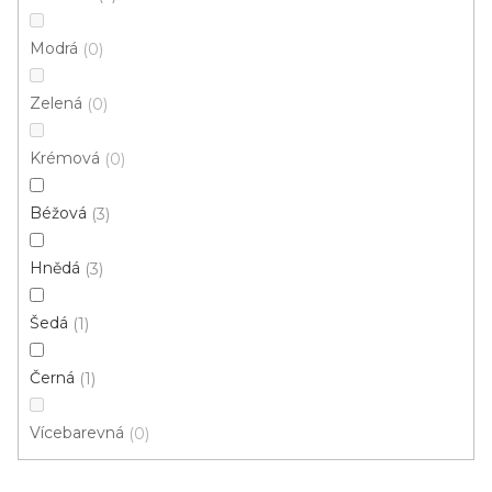
p
Ř
r
Řadit podle:
Doporučujeme
Modrá
0
a
o
z
Zelená
d
0
e
u
n
Krémová
0
k
í
t
p
Béžová
3
ů
r
o
Hnědá
3
d
u
Šedá
1
k
t
Černá
1
ů
Vícebarevná
0