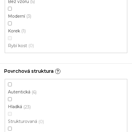
Bez vzoru
5
Moderní
3
PVC podlaha KOREK RUSTIK
Skladem, ihned k odeslání
Korek
1
Rybí kost
0
297 Kč
od
/ m2
4 m
2 m
Povrchová struktura
?
Autentická
6
Hladká
23
Strukturovaná
0