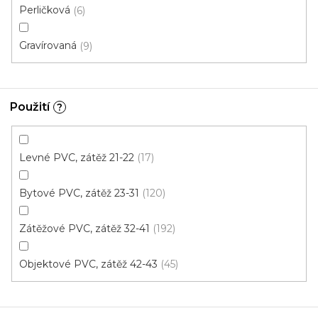
Perličková
6
Gravírovaná
9
Použití
?
Levné PVC, zátěž 21-22
17
PVC podlaha PROVENCE Edinburgh 921
Bytové PVC, zátěž 23-31
120
Skladem, ihned k odeslání
Zátěžové PVC, zátěž 32-41
192
300 Kč
/ m2
Objektové PVC, zátěž 42-43
45
4 m