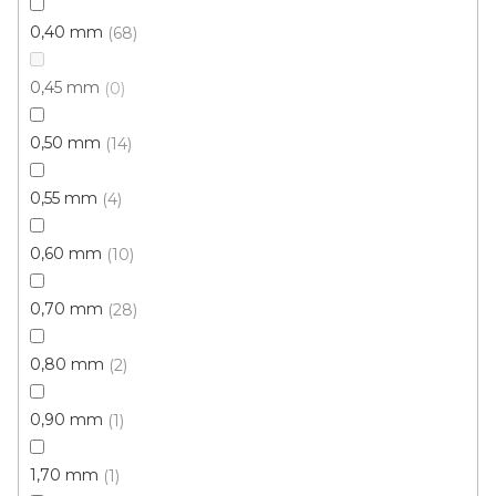
0,40 mm
68
0,45 mm
0
0,50 mm
14
0,55 mm
4
0,60 mm
10
0,70 mm
28
0,80 mm
2
PVC podlaha Dub starošedý
0,90 mm
1
Skladem, ihned k odeslání
1,70 mm
1