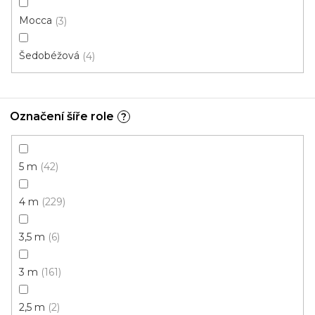
4 m
3,5 m
3 m
Mocca
3
Šedobéžová
4
Akce
Doporučujeme
Označení šíře role
?
5 m
42
4 m
229
3,5 m
6
3 m
161
2,5 m
2