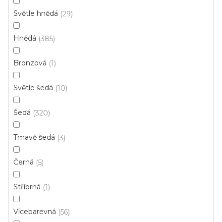
d
Světle hnědá
29
u
k
Hnědá
385
t
ů
Bronzová
1
Světle šedá
10
Šedá
320
Tmavě šedá
3
PVC podlaha Dub HELIOS
Skladem, ihned k odeslání
Černá
5
Stříbrná
1
410 Kč
350 Kč
od
/ m2
Vícebarevná
56