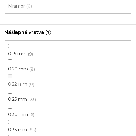
Mramor
0
Nášlapná vrstva
?
0,15 mm
9
PVC podlaha PRESTIGE LIMA
Skladem, ihned k odeslání
0,20 mm
8
240 Kč
0,22 mm
0
218 Kč
/ m2
0,25 mm
23
4 m
0,30 mm
6
Akce
0,35 mm
85