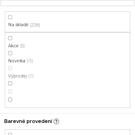
Přejít
NÁKUPNÍ
na
obsah
KOŠÍK
Na skladě
228
Akce
5
HLEDAT
Novinka
11
PVC / lino
Výprodej
0
Béžová
PVC do
PVC
bytu/domu
komerční
Barevné provedení
?
PVC pro
Mohlo by se