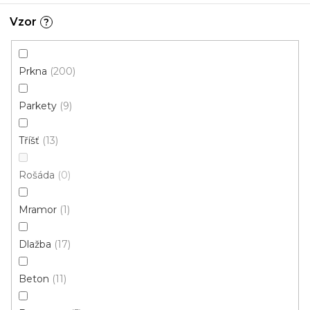
3 m
Vzor
?
Prkna
200
Parkety
9
Tříšť
13
Rošáda
0
Mramor
1
Dlažba
17
Beton
11