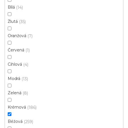
instituce aj.
vám hodit
Bílá
14
Žlutá
35
V
ý
Oranžová
7
p
Červená
1
i
ZAVŘÍT FILTR
s
Cihlová
4
p
Ř
r
Řadit podle:
Doporučujeme
a
Modrá
13
o
z
d
e
Zelená
8
u
Top poměr cena/kvalita
n
k
í
Krémová
186
t
p
ů
r
Béžová
259
o