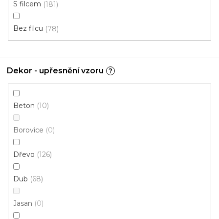
S filcem
181
Akce
Bez filcu
78
Dekor - upřesnění vzoru
?
Beton
10
Borovice
0
Dřevo
126
Dub
68
Jasan
0
PVC podlaha DELTA LATUR 01