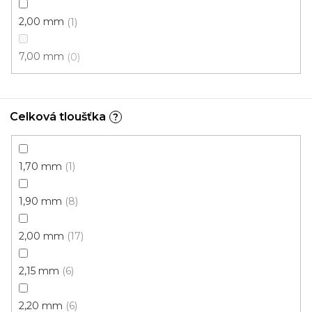
294 Kč
265 Kč
/ m2
2,00 mm
1
7,00 mm
0
3 m
Celková tloušťka
?
1,70 mm
1
1,90 mm
8
2,00 mm
17
2,15 mm
6
2,20 mm
6