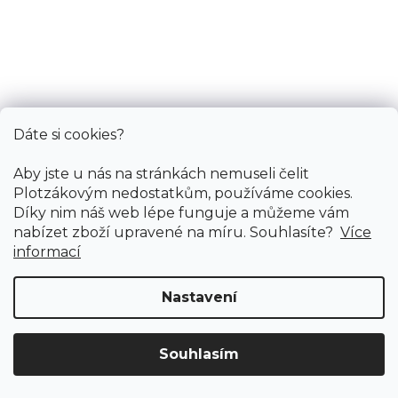
PVC podlaha AVROTEX 33-23
Dáte si cookies?
Skladem externě, odesíláme do 2-3 dnů
Aby jste u nás na stránkách nemuseli čelit
Plotzákovým nedostatkům, používáme cookies.
Díky nim náš web lépe funguje a můžeme vám
276 Kč
/ m2
nabízet zboží upravené na míru. Souhlasíte?
Více
informací
4 m
2 m
Nastavení
Souhlasím
Doprava ZDARMA
již od 4 990 Kč na vše! (pro
Vymazat filtry
ČR)
Registrujte se
a získejte
slevu 3%!