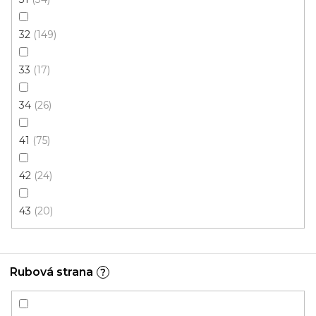
32
149
33
17
34
26
41
75
PVC podlaha QUINTEX Greenock 239L
42
24
Skladem, ihned k odeslání
43
20
189 Kč
/ m2
Rubová strana
?
1 m