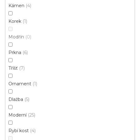
Momentálně nedostupné
Kámen
4
Korek
1
255 Kč
215 Kč
/ m2
Modřín
0
4 m
Prkna
6
Akce
Tříšť
7
Ornament
1
Dlažba
5
Moderní
25
Rybí kost
4