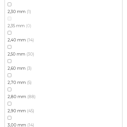
2,30 mm
1
2,35 mm
0
PVC podlaha DRITEX 33-62
doprodej
2,40 mm
14
Skladem externě, odesíláme do 2-3 dnů
2,50 mm
30
278 Kč
/ m2
2,60 mm
3
4 m
2,70 mm
5
2,80 mm
88
2,90 mm
45
3,00 mm
14