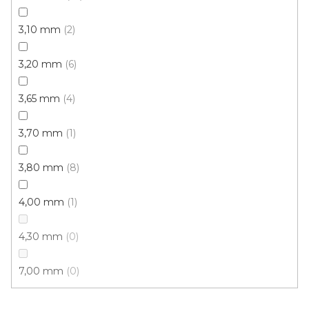
3,10 mm
2
3,20 mm
6
3,65 mm
4
3,70 mm
1
3,80 mm
8
4,00 mm
1
PVC podlaha ANTIK Dub šedobéžový SKLADEM
Skladem, ihned k odeslání
4,30 mm
0
7,00 mm
0
324 Kč
292 Kč
/ m2