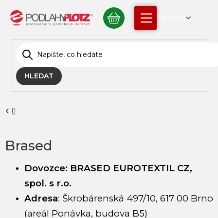
Přejít
NÁKUPNÍ
na
obsah
KOŠÍK
HLEDAT
Domů
Brased
Dovozce: BRASED EUROTEXTIL CZ,
spol. s r.o.
Adresa
:
Škrobárenská 497/10, 617 00 Brno
(areál Ponávka, budova B5)