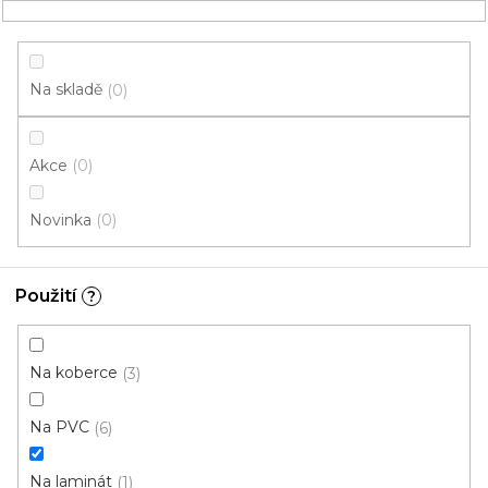
Přejít
NÁKUPNÍ
na
obsah
KOŠÍK
Na skladě
0
Akce
0
HLEDAT
Novinka
0
Chemie
Použití
?
Na laminát
Na koberce
3
LEPIDLA
LAKY
Na PVC
6
Na laminát
1
STĚRKY a