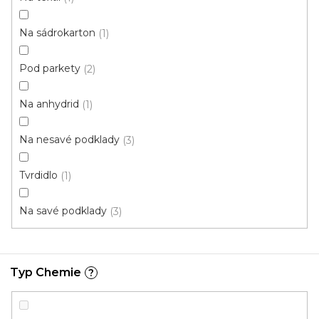
k
í
t
p
Na sádrokarton
1
ů
r
o
Pod parkety
2
d
u
Na anhydrid
1
k
t
Na nesavé podklady
3
ů
Tvrdidlo
1
Na savé podklady
3
Typ Chemie
?
Lepidlo Bona R778 - 10 kg
U vás za 3-7 dní