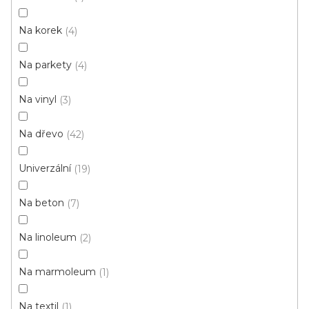
OLEJE
opravné
hmoty
Na korek
4
PENETRACE
TMELY
Na parkety
4
Na vinyl
3
V
Na dřevo
42
ý
p
Univerzální
19
i
ZAVŘÍT FILTR
s
Na beton
7
p
Ř
r
Řadit podle:
Doporučujeme
Na linoleum
2
a
o
z
d
Na marmoleum
1
e
u
n
Na textil
1