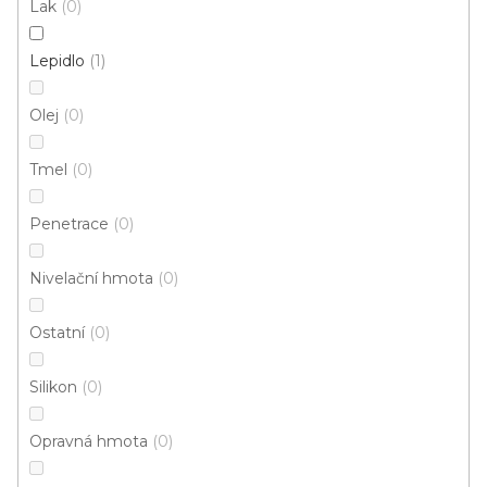
Lak
0
3 732 Kč
/ ks
Měrná
373,20 Kč / 1 kg
cena:
Lepidlo
1
Olej
0
1
položek celkem
O
Tmel
0
v
l
á
Penetrace
0
d
a
Nivelační hmota
0
c
í
Ostatní
0
p
r
Silikon
v
0
k
y
Opravná hmota
0
Doprava zdarma
Garance
v
vrácení zboží
ý