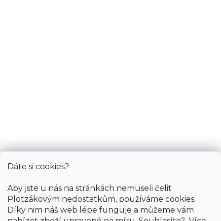
Zobrazit na mapě
Po-Pá: 9.00 - 12.00, 13.00 - 17.00
So: pouze pro objednané
Informace
Služby
Bonus
Dáte si cookies?
Aby jste u nás na stránkách nemuseli čelit
Plotzákovým nedostatkům, používáme cookies.
Díky nim náš web lépe funguje a můžeme vám
nabízet zboží upravené na míru. Souhlasíte?
Více