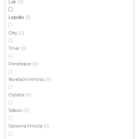
Lak
0
1 004 Kč
od
/ ks
Lepidlo
1
Měrná
od 137,96 Kč / 1 kg
cena:
Olej
0
5 kg
16 kg
25 kg
Tmel
0
1
položek celkem
Penetrace
O
0
v
l
Nivelační hmota
0
á
d
Ostatní
0
a
c
Silikon
0
í
p
r
Opravná hmota
0
v