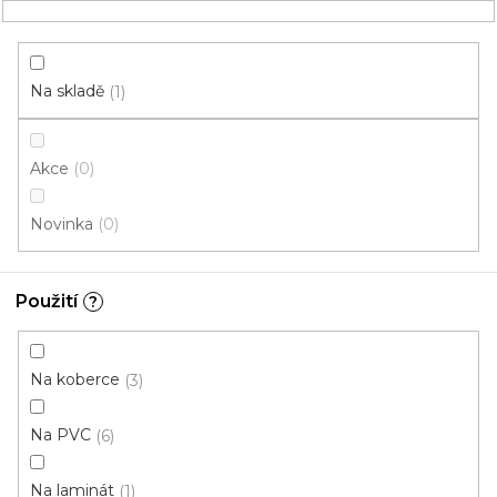
Přejít
NÁKUPNÍ
na
obsah
KOŠÍK
Na skladě
1
Akce
0
HLEDAT
Novinka
0
Chemie
Použití
?
Na textil
Na koberce
3
LEPIDLA
LAKY
Na PVC
6
Na laminát
1
STĚRKY a