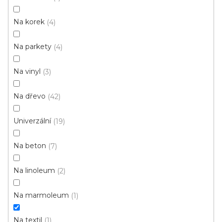
OLEJE
opravné
hmoty
Na korek
4
PENETRACE
TMELY
Na parkety
4
Na vinyl
3
V
Na dřevo
42
ý
p
Univerzální
19
i
ZAVŘÍT FILTR
s
Na beton
7
p
Ř
r
Řadit podle:
Doporučujeme
Na linoleum
2
a
o
z
d
Na marmoleum
1
e
u
n
Na textil
1