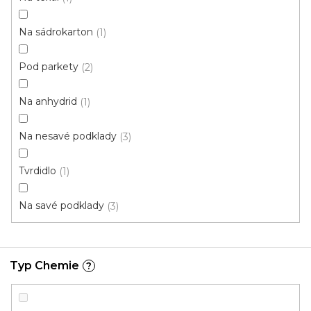
k
í
t
p
Na sádrokarton
1
ů
r
o
Pod parkety
2
d
u
Na anhydrid
1
k
t
Na nesavé podklady
3
ů
Tvrdidlo
1
Na savé podklady
3
Typ Chemie
?
MAPEI MAPECRYL ECO Disperzní lepidlo na PVC,
textil a linoleum
Skladem, ihned k odeslání