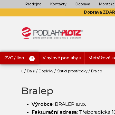
Přejít
Prodejna
Kontakty
Doprava
Montáže
na
Doprava ZDA
obsah
PVC / lino
Vinylové podlahy
Metrážové k
Domů
Další
Doplňky
Čistící prostředky
Bralep
Bralep
Výrobce
:
BRALEP s.r.o.
Fakturační adresa
:
Třeboradická 10