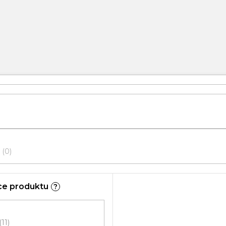
0
ce produktu
?
11