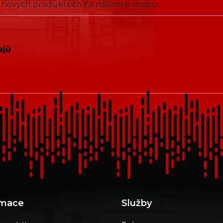
 o nových produktech na našem e-shopu.
ajů
rmace
Služby