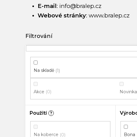
E-mail
:
info@bralep.cz
Webové stránky
:
www.bralep.cz
V
ý
p
i
s
p
Na skladě
1
r
o
Akce
Novinka
0
d
u
k
Použití
Výrob
?
t
ů
Na koberce
Bona
0