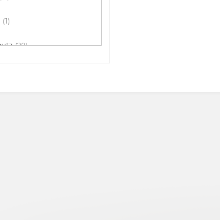
p
1
hutz
29
1
1