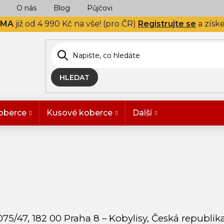
O nás
Blog
Půjčovna
Naše realizace
Hodn
RMA
již od 4 990 Kč na vše! (pro ČR)
Registrujte se
a získ
HLEDAT
oberce
Kusové koberce
Další
75/47, 182 00 Praha 8 – Kobylisy, Česká republik