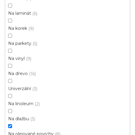
p
Ř
r
Řadit podle:
Doporučujeme
Na laminát
6
a
o
z
Na korek
d
9
e
u
n
Na parkety
5
k
í
t
p
Na vinyl
9
ů
r
o
Na dřevo
16
d
u
Univerzální
3
k
t
Na linoleum
2
ů
Na dlažbu
3
Na olejované povrchy
8