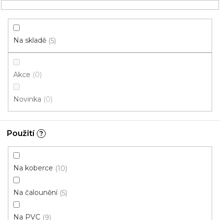
Přejít
NÁKUPNÍ
na
obsah
KOŠÍK
Na skladě
5
Akce
0
HLEDAT
Novinka
0
Čistící prostředky
Použití
?
Na olejované povrchy
V
Na koberce
10
ý
p
Na čalounění
5
i
ZAVŘÍT FILTR
s
Na PVC
9