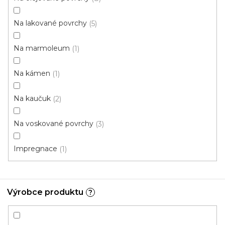
Na lakované povrchy
5
CC - Mýdlo na dřevo
Na marmoleum
1
U vás za 3-7 dní
Na kámen
1
310 Kč
od
/ ks
Měrná
od 233 Kč / 1 l
Na kaučuk
2
cena:
Na voskované povrchy
750 ml
5 l
3
Impregnace
1
Výrobce produktu
?