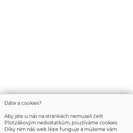
Zobrazit na mapě
Po-Pá: 9.00 - 12.00, 13.00 - 17.00
So: pouze pro objednané
Informace
Služby
Bonus
Dáte si cookies?
Aby jste u nás na stránkách nemuseli čelit
Plotzákovým nedostatkům, používáme cookies.
Díky nim náš web lépe funguje a můžeme vám