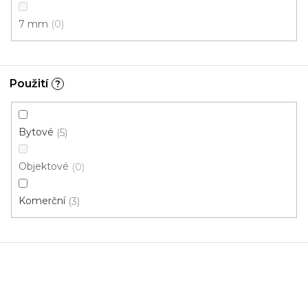
7 mm
0
Použití
?
Bytové
5
Čistící zóna PRIME NOP / Gel 1315
Objektové
0
U vás za 4-10 dní
Komerční
3
678 Kč
/ m2
2 m
1 m