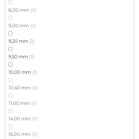
Čistící zóna BEDFORD 5539
8,00 mm
0
U vás za 4-10 dní
9,00 mm
0
323 Kč
/ m2
9,20 mm
1
9,50 mm
1
4 m
10,00 mm
1
10,40 mm
0
11,00 mm
0
14,00 mm
0
16,00 mm
0