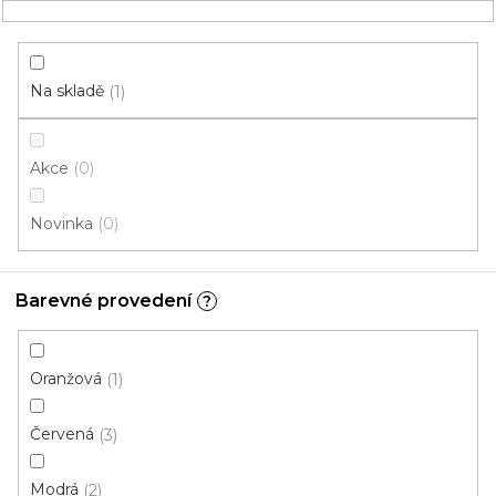
Přejít
NÁKUPNÍ
na
obsah
KOŠÍK
Na skladě
1
Akce
0
HLEDAT
Novinka
0
Čistící zóny
Barevné provedení
?
Béžová
V
Oranžová
1
ý
p
Červená
3
i
ZAVŘÍT FILTR
s
Modrá
2