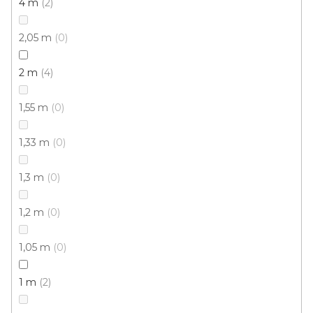
4 m
2
2,05 m
0
Čistící zóna NOVA NOP /gel 19 béžová
2 m
4
Skladem externě, odesíláme do 2-3 dnů
1,55 m
0
659 Kč
/ m2
1,33 m
0
2 m
1,3 m
0
1,2 m
0
1,05 m
0
1 m
2