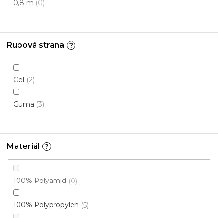
0,8 m
0
Rubová strana
?
Gel
2
Guma
3
Čistící zóna BEDFORD 1153
Materiál
?
U vás za 4-10 dní
100% Polyamid
0
323 Kč
/ m2
100% Polypropylen
5
4 m
2 m