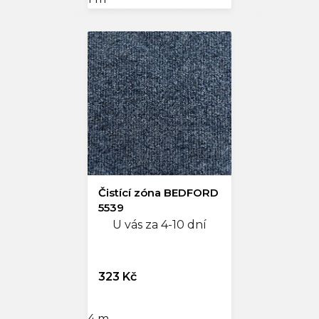
Čistící zóna BEDFORD
5539
U vás za 4-10 dní
323 Kč
4 m