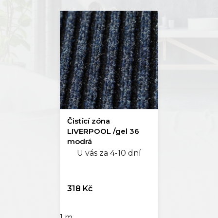
Čistící zóna
LIVERPOOL /gel 36
modrá
U vás za 4-10 dní
318 Kč
1 m