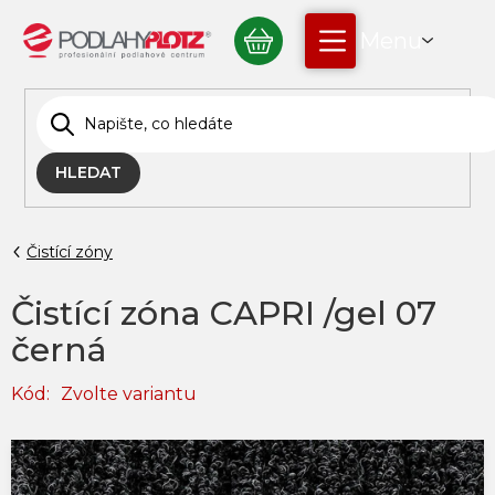
Přejít
NÁKUPNÍ
na
obsah
KOŠÍK
HLEDAT
Čistící zóny
Čistící zóna CAPRI /gel 07
černá
Kód:
Zvolte variantu