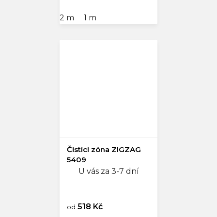
2 m
1 m
Čistící zóna ZIGZAG
5409
U vás za 3-7 dní
518 Kč
od