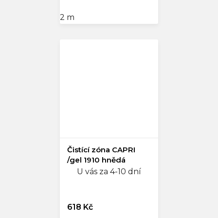
2 m
Čistící zóna CAPRI
/gel 1910 hnědá
U vás za 4-10 dní
618 Kč