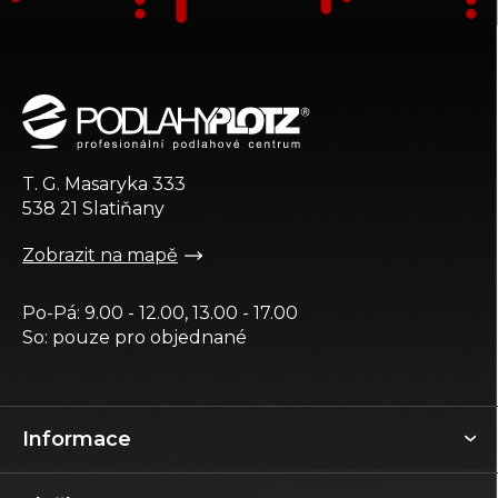
Z
á
p
a
t
T. G. Masaryka 333
í
538 21 Slatiňany
Zobrazit na mapě
Po-Pá: 9.00 - 12.00, 13.00 - 17.00
So: pouze pro objednané
Informace