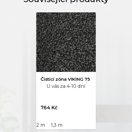
Čistící zóna VIKING 75
U vás za 4-10 dní
764 Kč
2 m
1,3 m