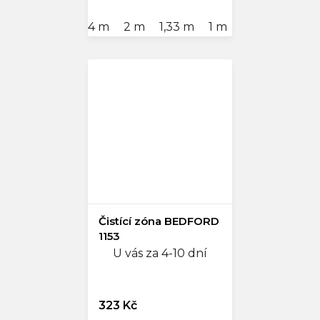
4 m
2 m
1,33 m
1 m
Čistící zóna BEDFORD
1153
U vás za 4-10 dní
323 Kč