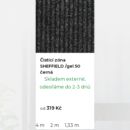
Čistící zóna
SHEFFIELD /gel 50
černá
Skladem externě,
odesíláme do 2-3 dnů
319 Kč
od
4 m
2 m
1,33 m