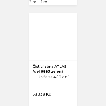
2 m
1 m
Čistící zóna ATLAS
/gel 6883 zelená
U vás za 4-10 dní
338 Kč
od