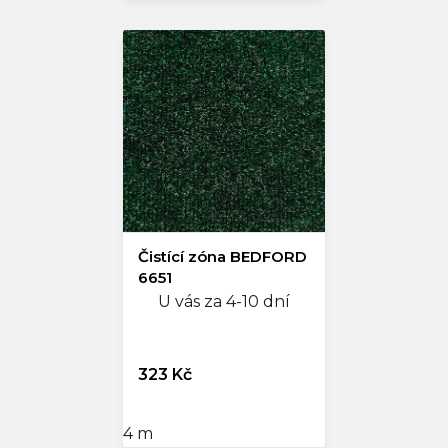
Čistící zóna BEDFORD
6651
U vás za 4-10 dní
323 Kč
4 m