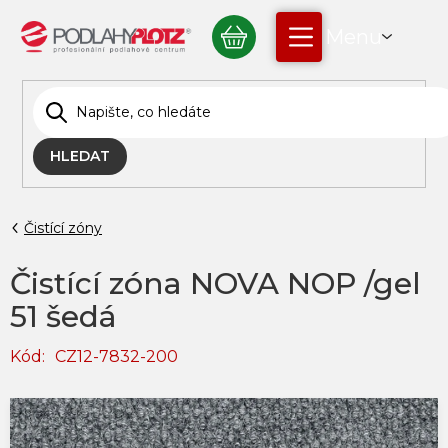
Přejít
NÁKUPNÍ
na
obsah
KOŠÍK
HLEDAT
Čistící zóny
Čistící zóna NOVA NOP /gel
51 šedá
Kód:
CZ12-7832-200