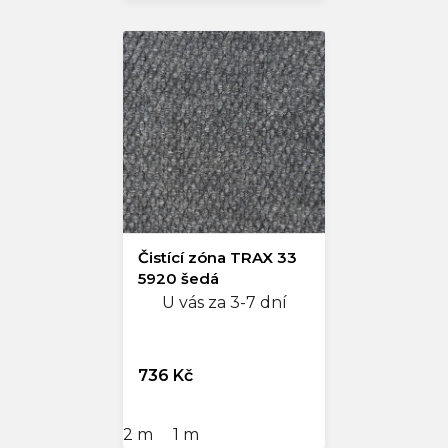
Čistící zóna TRAX 33
5920 šedá
U vás za 3-7 dní
736 Kč
2 m
1 m