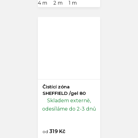
4 m
2 m
1 m
Čistící zóna
SHEFFIELD /gel 80
Skladem externě,
odesíláme do 2-3 dnů
319 Kč
od