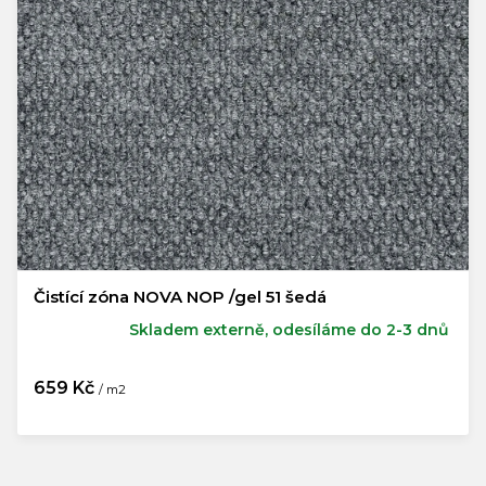
Čistící zóna NOVA NOP /gel 51 šedá
Skladem externě, odesíláme do 2-3 dnů
659 Kč
/ m2
Měrná
cena: