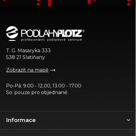
Z
á
p
a
t
T. G. Masaryka 333
í
538 21 Slatiňany
Zobrazit na mapě
Po-Pá: 9.00 - 12.00, 13.00 - 17.00
So: pouze pro objednané
Informace