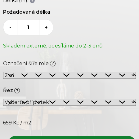
Délka (m):
Požadovaná délka
-
+
Skladem externě, odesíláme do 2-3 dnů
Označení šíře role
?
Řez
?
659 Kč
/ m2
Měrná cena: