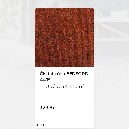
Čistící zóna BEDFORD
4419
U vás za 4-10 dní
323 Kč
4 m