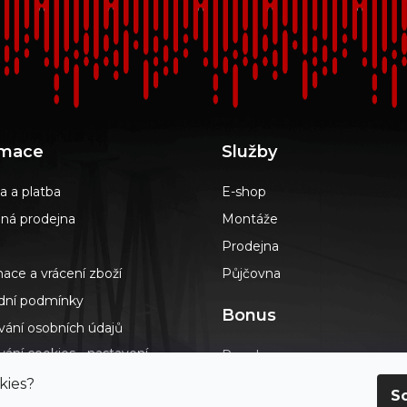
rmace
Služby
a a platba
E-shop
á prodejna
Montáže
Prodejna
ace a vrácení zboží
Půjčovna
ní podmínky
Bonus
vání osobních údajů
ání cookies - nastavení
Poradna
s
Podlahář až domů
kies?
S
dotazy