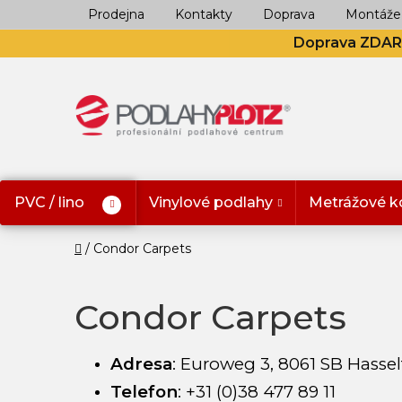
Přejít
Prodejna
Kontakty
Doprava
Montáže
na
Doprava ZDA
obsah
PVC / lino
Vinylové podlahy
Metrážové k
Domů
Condor Carpets
Condor Carpets
Adresa
:
Euroweg 3, 8061 SB Hasse
Telefon
:
+31 (0)38 477 89 11