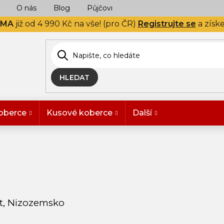
O nás
Blog
Půjčovna
Naše realizace
Hodn
RMA
již od 4 990 Kč na vše! (pro ČR)
Registrujte se
a získ
HLEDAT
oberce
Kusové koberce
Další
lt, Nizozemsko