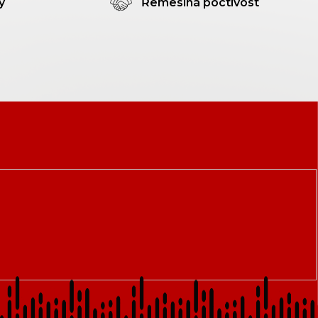
y
Řemeslná poctivost