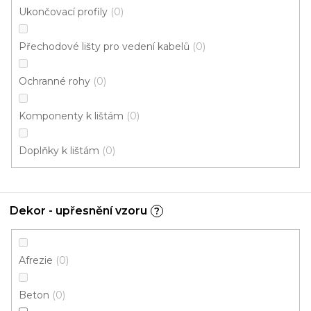
Ukončovací profily
0
Odebírat newsletter
Přechodové lišty pro vedení kabelů
0
Vložte svůj e-mail a my vám budeme zasílat informace o
Ochranné rohy
0
nových produktech na našem e-shopu.
E-mail
Komponenty k lištám
0
Přihlášením souhlasíte se
zpracováním osobních
Doplňky k lištám
0
údajů
PŘIHLÁSIT SE
Dekor - upřesnění vzoru
?
Afrezie
0
Beton
0