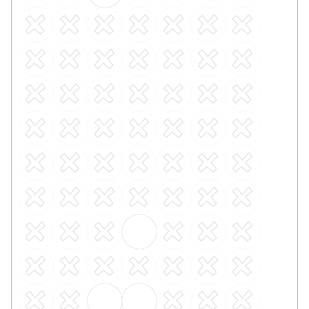
Obvodová lišta SPOTLIGHT SK60
Skladem externě, odesíláme do 3 - 8 dní
276 Kč
/ ks
1632-Dub Natural
2140-Dub Winter
1629-Dub Ess