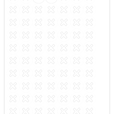
Lišta dýhovaná KP40 ESCO, 17x40x2400mm
U vás za 3-7 dní