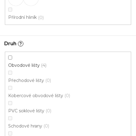
l
á
d
Přírodní hliník
0
a
c
í
p
Druh
?
r
v
k
Obvodové lišty
4
y
Doprava zdarma
Garance
v
vrácení zboží
ý
Přechodové lišty
0
p
i
Kobercové obvodové lišty
0
s
Dárkové poukazy
Řemeslná poctivost
u
PVC soklové lišty
0
Schodové hrany
0