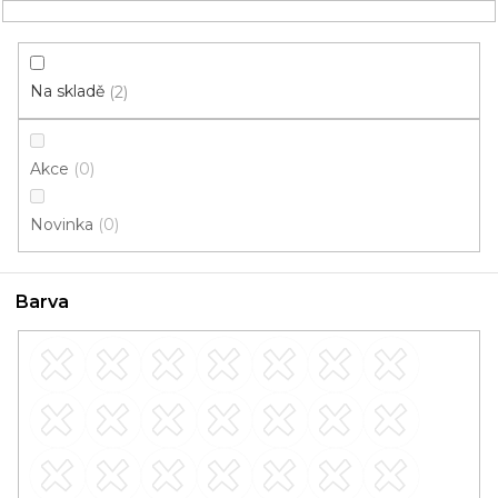
Přejít
NÁKUPNÍ
na
obsah
KOŠÍK
Na skladě
2
Akce
0
HLEDAT
Novinka
0
Lišty
Barva
240 cm
OBVODOVÉ
PŘECHODOVÉ
lišty
lišty
SCHODOVÉ