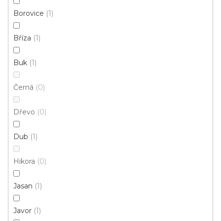
Z
Borovice
1
á
p
Bříza
1
a
Buk
1
t
T. G. Masaryka 333
í
538 21 Slatiňany
Černá
0
Zobrazit na mapě
Dřevo
0
Po-Pá: 9.00 - 12.00, 13.00 - 17.00
Dub
1
So: pouze pro objednané
Hikora
0
Informace
Jasan
1
Javor
1
Služby