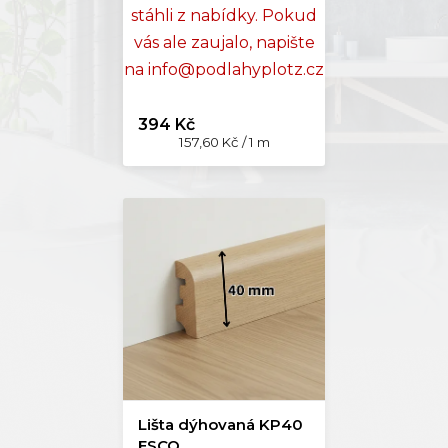
stáhli z nabídky. Pokud
vás ale zaujalo, napište
na info@podlahyplotz.cz
394 Kč
Měrná
157,60 Kč / 1 m
cena:
Lišta dýhovaná KP40
ESCO,