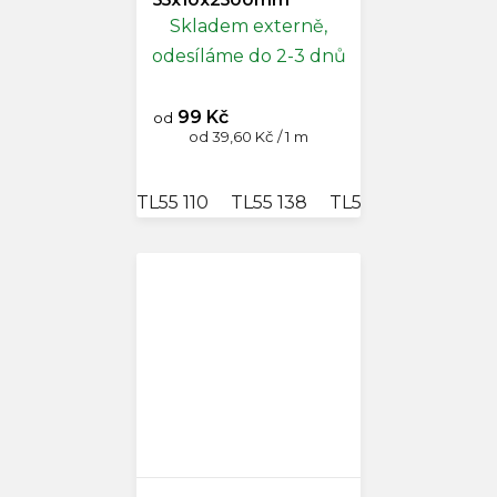
Skladem externě,
odesíláme do 2-3 dnů
99 Kč
od
Měrná
od 39,60 Kč / 1 m
cena:
TL55 110
TL55 138
TL55 22
TL55 33