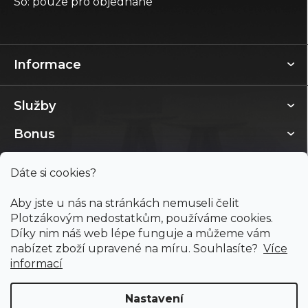
So: pouze pro objednané
Informace
Služby
Bonus
Dáte si cookies?
Aby jste u nás na stránkách nemuseli čelit
Plotzákovým nedostatkům, používáme cookies.
Díky nim náš web lépe funguje a můžeme vám
nabízet zboží upravené na míru. Souhlasíte?
Více
informací
Nastavení