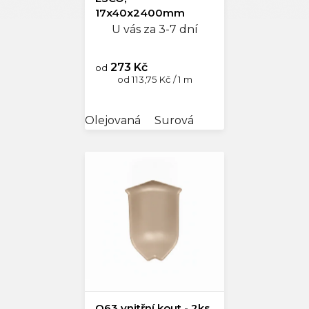
17x40x2400mm
U vás za 3-7 dní
273 Kč
od
Měrná
od 113,75 Kč / 1 m
cena:
Olejovaná
Surová
Q63 vnitřní kout - 2ks