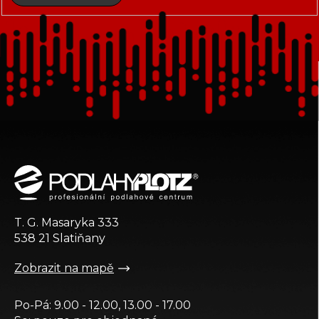
Z
á
p
a
t
T. G. Masaryka 333
í
538 21 Slatiňany
Zobrazit na mapě
Po-Pá: 9.00 - 12.00, 13.00 - 17.00