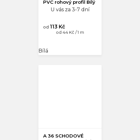
PVC rohový profil Bílý
U vás za 3-7 dní
113 Kč
od
Měrná
od 44 Kč / 1 m
cena:
Bílá
A 36 SCHODOVÉ