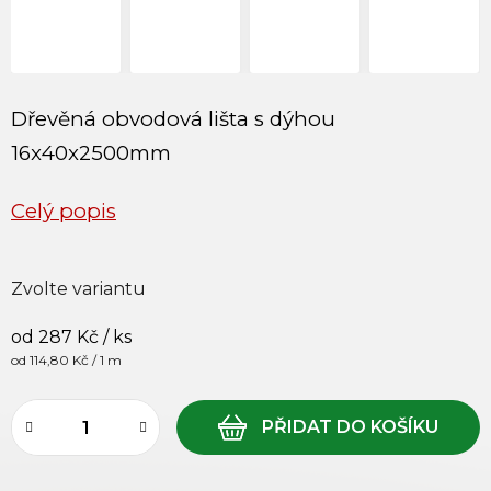
Dřevěná obvodová lišta s dýhou
16x40x2500mm
Celý popis
Zvolte variantu
od
287 Kč
/ ks
Měrná cena:
od 114,80 Kč / 1 m