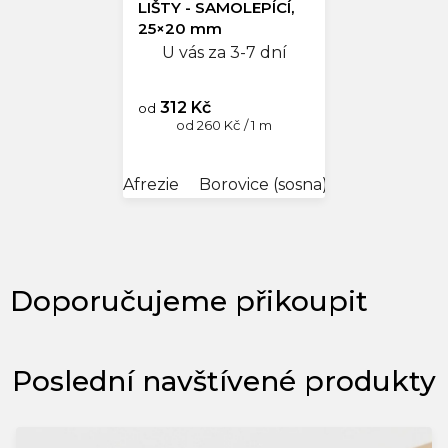
LIŠTY - SAMOLEPÍCÍ,
25×20 mm
U vás za 3-7 dní
312 Kč
od
Měrná
od 260 Kč / 1 m
cena:
Afrezie
Borovice (sosna) bílá
Buk
B
Poslední navštívené produkty