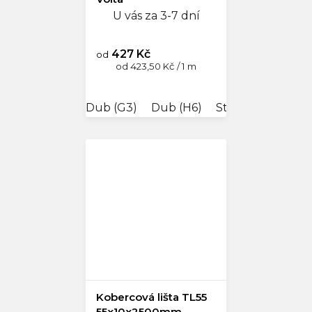
U vás za 3-7 dní
427 Kč
od
Měrná
od 423,50 Kč / 1 m
cena:
Dub (G3)
Dub (H6)
Stříbrná 62
Jil
Kobercová lišta TL55
55x10x2500mm