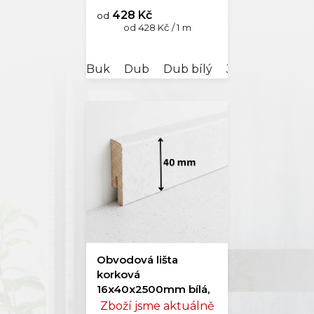
428 Kč
od
Měrná
od 428 Kč / 1 m
cena:
Buk
Dub
Dub bílý
Javor
Ořech
Obvodová lišta
korková
16x40x2500mm bílá,
lak
Zboží jsme aktuálně