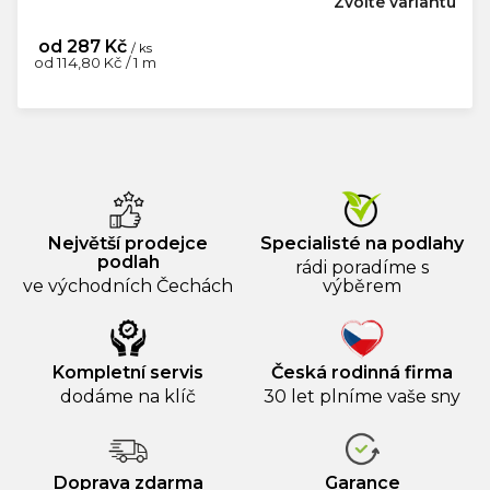
Zvolte variantu
od
287 Kč
/ ks
Měrná
od 114,80 Kč / 1 m
cena:
Největší prodejce
Specialisté na podlahy
podlah
rádi poradíme s
ve východních Čechách
výběrem
Kompletní servis
Česká rodinná firma
dodáme na klíč
30 let plníme vaše sny
Doprava zdarma
Garance