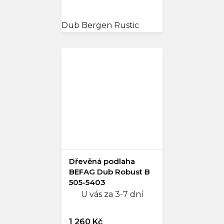
cena:
Dub Bergen Rustic
Dřevěná podlaha
BEFAG Dub Robust B
505-5403
U vás za 3-7 dní
1 260 Kč