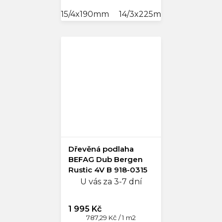
15/4x190mm
14/3x225mm
14/3x190
Dřevěná podlaha
BEFAG Dub Bergen
Rustic 4V B 918-0315
U vás za 3-7 dní
1 995 Kč
Měrná
787,29 Kč / 1 m2