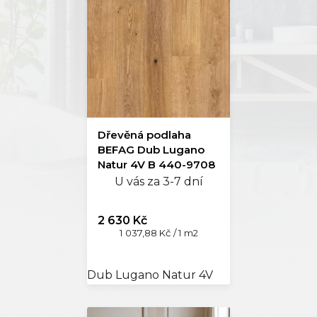
Dřevěná podlaha
BEFAG Dub Lugano
Natur 4V B 440-9708
U vás za 3-7 dní
2 630 Kč
Měrná
1 037,88 Kč / 1 m2
cena:
Dub Lugano Natur 4V