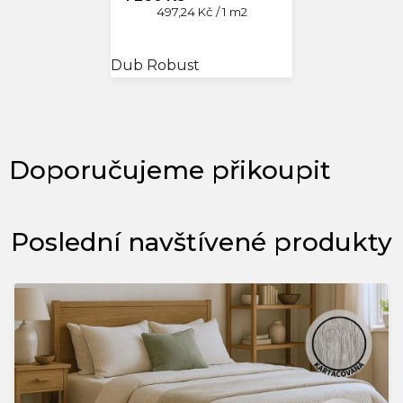
Měrná
497,24 Kč / 1 m2
cena:
Dub Robust
Poslední navštívené produkty