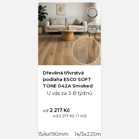
Dřevěná třívrstvá
podlaha ESCO SOFT
TONE 042A Smoked
beige
U vás za 3-8 týdnů
2 217 Kč
od
Měrná
od 2 217 Kč / 1 m2
cena:
15/4x190mm
14/3x225mm
14/3x245