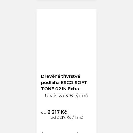
Dřevěná třívrstvá
podlaha ESCO SOFT
TONE 021N Extra
white
U vás za 3-8 týdnů
2 217 Kč
od
Měrná
od 2 217 Kč / 1 m2
cena: