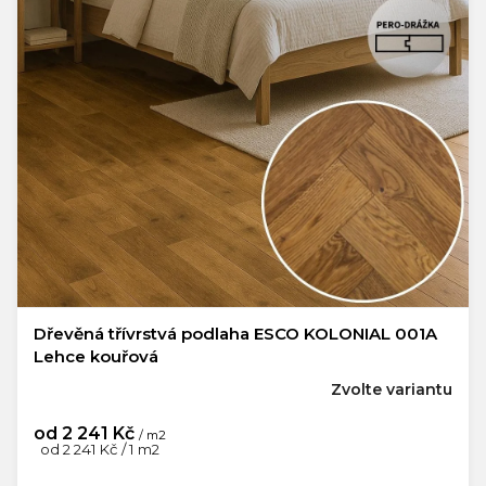
Dřevěná třívrstvá podlaha ESCO KOLONIAL 001A
Lehce kouřová
Zvolte variantu
od
2 241 Kč
/ m2
Měrná
od 2 241 Kč / 1 m2
cena: