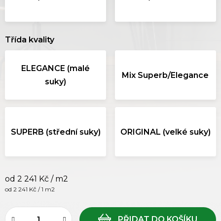
Třída kvality
ELEGANCE (malé
Mix Superb/Elegance
suky)
SUPERB (střední suky)
ORIGINAL (velké suky)
od
2 241 Kč
/ m2
Měrná cena:
od 2 241 Kč / 1 m2