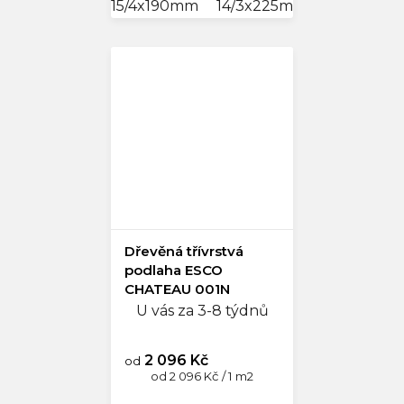
15/4x190mm
14/3x225mm
14/3x245
Dřevěná třívrstvá
podlaha ESCO
CHATEAU 001N
Naturel
U vás za 3-8 týdnů
2 096 Kč
od
Měrná
od 2 096 Kč / 1 m2
cena: