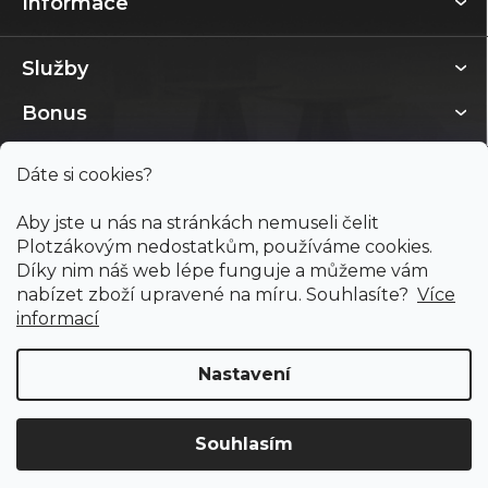
Informace
Služby
Bonus
Dáte si cookies?
Aby jste u nás na stránkách nemuseli čelit
Plotzákovým nedostatkům, používáme cookies.
Díky nim náš web lépe funguje a můžeme vám
nabízet zboží upravené na míru. Souhlasíte?
Více
informací
Nastavení
Copyright 2026
PODLAHY PLOTZ s.r.o.
. Všechna práva
vyhrazena.
Souhlasím
Doprava ZDARMA
již od 4 990 Kč na vše! (pro
Vytvořil Shoptet
ČR)
Registrujte se
a získejte
slevu 3%!