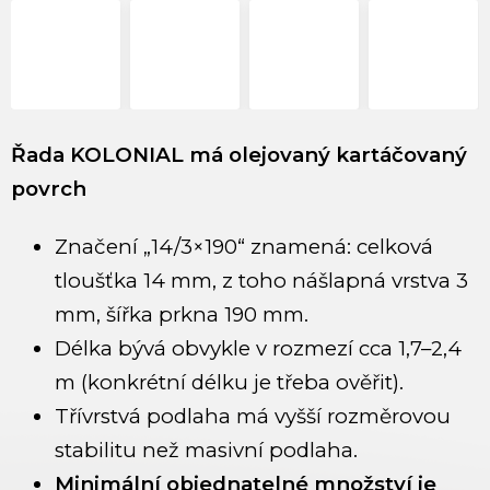
Řada KOLONIAL má olejovaný kartáčovaný
povrch
Značení „14/3×190“ znamená: celková
tloušťka 14 mm, z toho nášlapná vrstva 3
mm, šířka prkna 190 mm.
Délka bývá obvykle v rozmezí cca 1,7–2,4
m (konkrétní délku je třeba ověřit).
Třívrstvá podlaha má vyšší rozměrovou
stabilitu než masivní podlaha.
Minimální objednatelné množství je