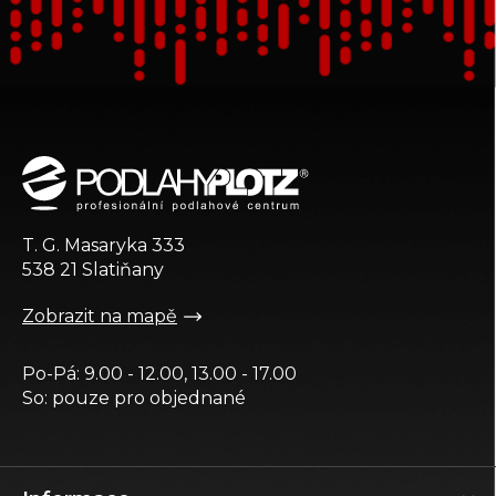
Z
á
p
a
t
T. G. Masaryka 333
í
538 21 Slatiňany
Zobrazit na mapě
Po-Pá: 9.00 - 12.00, 13.00 - 17.00
So: pouze pro objednané