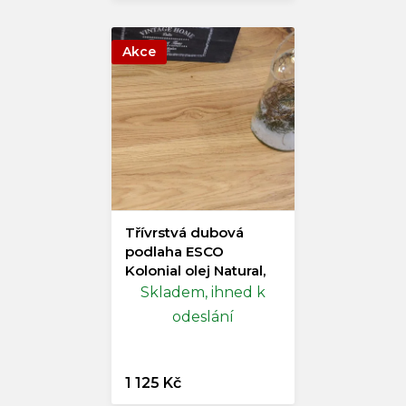
Akce
Třívrstvá dubová
podlaha ESCO
Kolonial olej Natural,
13/2x190x1300-
Skladem, ihned k
1520mm
Doprodej
odeslání
1 125 Kč