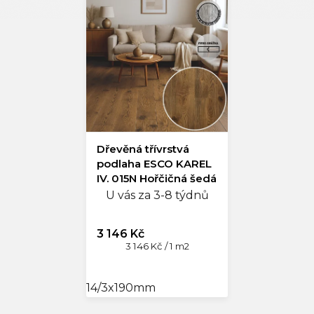
Dřevěná třívrstvá
podlaha ESCO KAREL
IV. 015N Hořčičná šedá
3014
U vás za 3-8 týdnů
3 146 Kč
Měrná
3 146 Kč / 1 m2
cena:
14/3x190mm