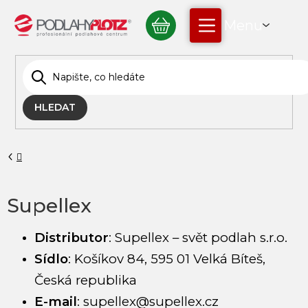
Přejít
NÁKUPNÍ
na
obsah
KOŠÍK
HLEDAT
Domů
Supellex
Distributor
:
Supellex – svět podlah s.r.o.
Sídlo
:
Košíkov 84, 595 01 Velká Bíteš,
Česká republika
E-mail
:
supellex@supellex.cz