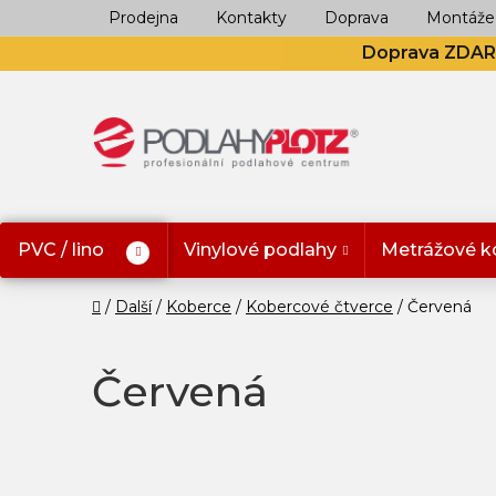
Přejít
Prodejna
Kontakty
Doprava
Montáže
na
Doprava ZDA
obsah
PVC / lino
Vinylové podlahy
Metrážové k
Domů
Další
Koberce
Kobercové čtverce
Červená
Červená