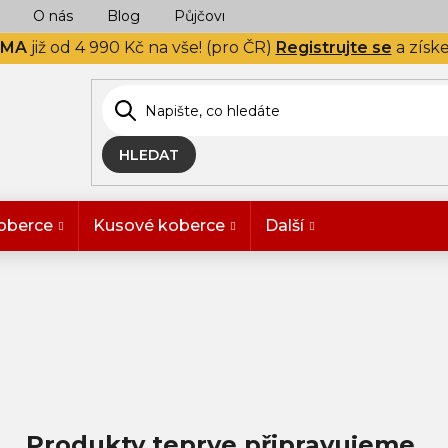
O nás
Blog
Půjčovna
Naše realizace
Hodn
RMA
již od 4 990 Kč na vše! (pro ČR)
Registrujte se
a získ
HLEDAT
oberce
Kusové koberce
Další
Produkty teprve připravujeme.