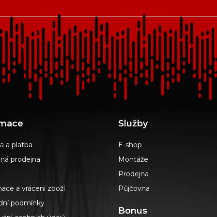
rmace
Služby
a a platba
E-shop
á prodejna
Montáže
Prodejna
ace a vrácení zboží
Půjčovna
ní podmínky
Bonus