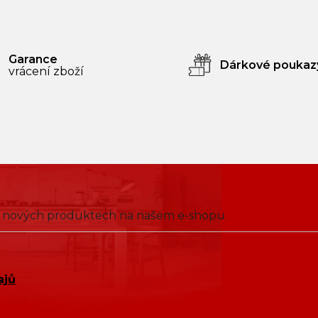
Garance
Dárkové poukaz
vrácení zboží
 o nových produktech na našem e-shopu.
ajů