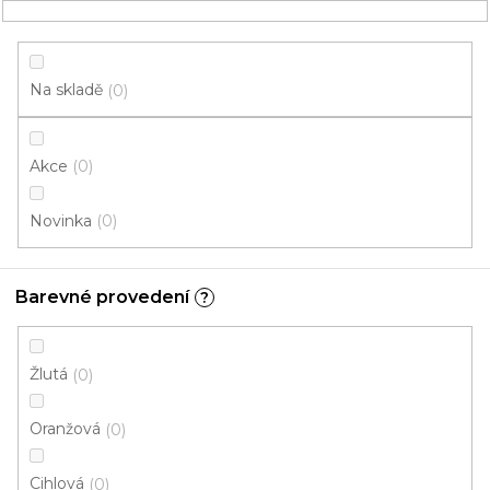
Přejít
NÁKUPNÍ
na
obsah
KOŠÍK
Na skladě
0
Akce
0
HLEDAT
Novinka
0
Kobercové čtverce
Barevné provedení
?
6,00 mm
V
Žlutá
0
ý
p
Oranžová
0
i
ZAVŘÍT FILTR
s
Cihlová
0