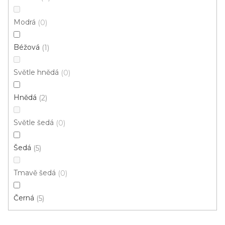
p
Ř
r
Řadit podle:
Doporučujeme
Modrá
0
a
o
z
Béžová
d
1
e
u
n
Světle hnědá
0
k
í
t
p
Hnědá
2
ů
r
o
Světle šedá
0
d
u
Šedá
5
k
t
Tmavě šedá
0
ů
Černá
5