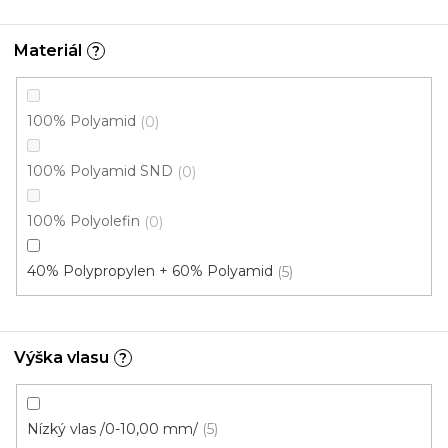
Materiál
?
100% Polyamid
0
100% Polyamid SND
0
100% Polyolefin
0
40% Polypropylen + 60% Polyamid
5
Kobercové čtverce MANHATTAN 61044
U vás za 3-7 dní
Výška vlasu
?
620 Kč
/ m2
Nízký vlas /0-10,00 mm/
5
5 m²