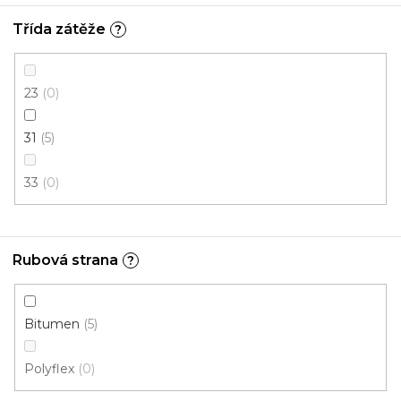
Třída zátěže
?
Kobercové čtverce MANHATTAN 61034
23
0
U vás za 3-7 dní
31
5
620 Kč
/ m2
33
0
5 m²
Rubová strana
?
Bitumen
5
Polyflex
0