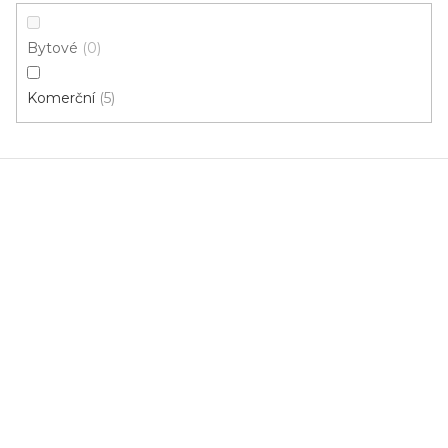
Kobercové čtverce MANHATTAN 61090
Bytové
0
U vás za 3-7 dní
Komerční
5
620 Kč
/ m2
5 m²