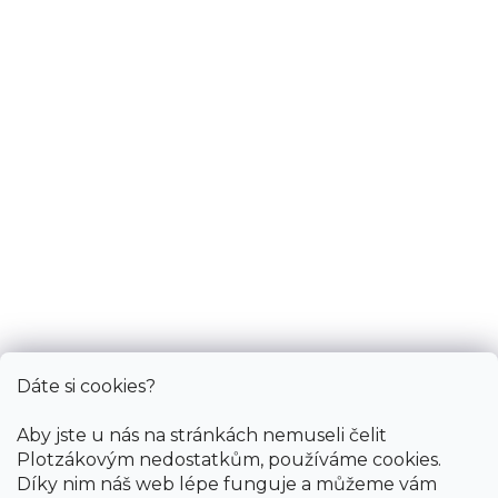
Zobrazit na mapě
Po-Pá: 9.00 - 12.00, 13.00 - 17.00
So: pouze pro objednané
Informace
Služby
Bonus
Dáte si cookies?
Aby jste u nás na stránkách nemuseli čelit
Plotzákovým nedostatkům, používáme cookies.
Díky nim náš web lépe funguje a můžeme vám