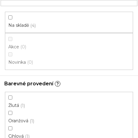
Přejít
NÁKUPNÍ
na
obsah
KOŠÍK
Na skladě
4
Akce
0
HLEDAT
Novinka
0
Kobercové čtverce
Barevné provedení
?
Bytové
V
Žlutá
1
ý
p
Oranžová
1
i
ZAVŘÍT FILTR
s
Cihlová
1