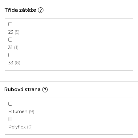
Třída zátěže
?
Kobercové čtverce ARIZONA /BT 525 modrá
23
5
Skladem externě, odesíláme do 2-3 dnů
31
1
632 Kč
/ m2
33
8
5 m²
Rubová strana
?
Bitumen
9
Polyflex
0