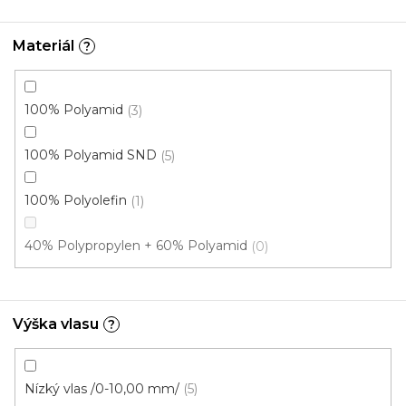
Materiál
?
100% Polyamid
3
100% Polyamid SND
5
100% Polyolefin
1
40% Polypropylen + 60% Polyamid
0
Kobercové čtverce ALPHA /BT 823
doprodej
Skladem externě, odesíláme do 2-3 dnů
Výška vlasu
?
776 Kč
/ m2
Nízký vlas /0-10,00 mm/
5
5 m²