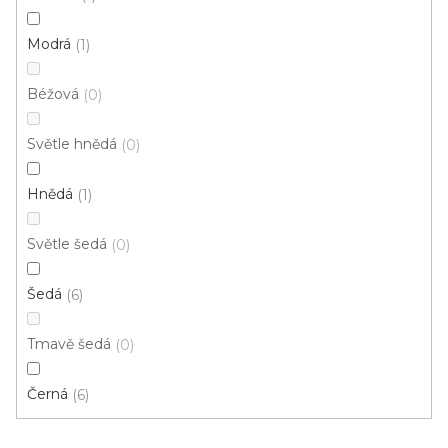
p
Ř
r
Řadit podle:
Doporučujeme
Modrá
1
a
o
z
Béžová
d
0
e
u
n
Světle hnědá
0
k
í
t
p
Hnědá
1
ů
r
o
Světle šedá
0
d
u
Šedá
6
k
t
Tmavě šedá
0
ů
Černá
6