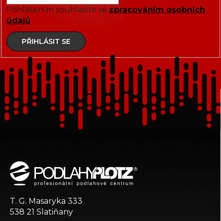
Přihlášením souhlasíte se
zpracováním osobních
údajů
PŘIHLÁSIT SE
Z
á
p
a
t
T. G. Masaryka 333
í
538 21 Slatiňany