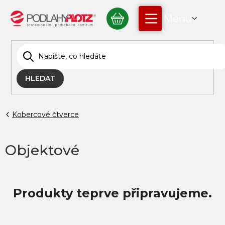
Přejít
NÁKUPNÍ
na
obsah
KOŠÍK
HLEDAT
Kobercové čtverce
Objektové
Produkty teprve připravujeme.