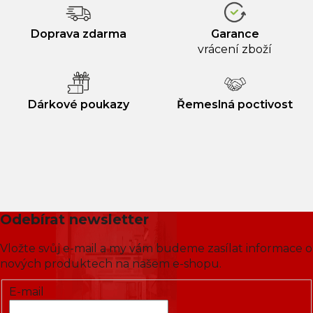
Doprava zdarma
Garance
vrácení zboží
Dárkové poukazy
Řemeslná poctivost
Odebírat newsletter
Vložte svůj e-mail a my vám budeme zasílat informace o
nových produktech na našem e-shopu.
E-mail