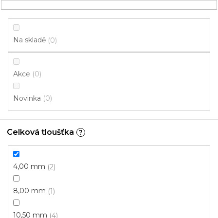
Přejít
NÁKUPNÍ
na
obsah
KOŠÍK
Na skladě
0
Akce
0
HLEDAT
Novinka
0
Korkové podlahy
Celková tloušťka
?
4,00 mm
V
4,00 mm
2
ý
p
8,00 mm
1
i
ZAVŘÍT FILTR
s
10,50 mm
4