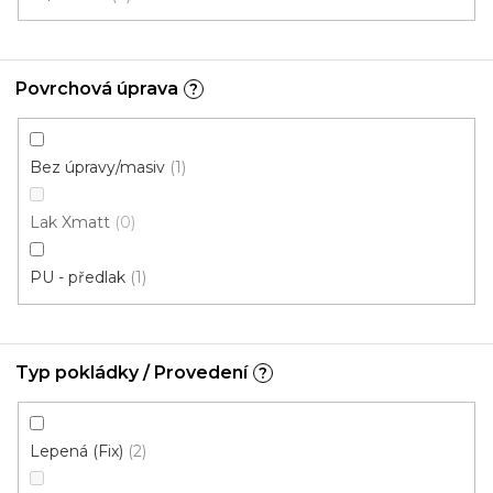
p
Ř
r
Řadit podle:
Doporučujeme
a
o
z
Povrchová úprava
?
d
e
u
n
k
Bez úpravy/masiv
í
1
t
p
ů
Lak Xmatt
0
r
o
PU - předlak
1
d
u
k
t
Typ pokládky / Provedení
?
ů
Lepená (Fix)
2