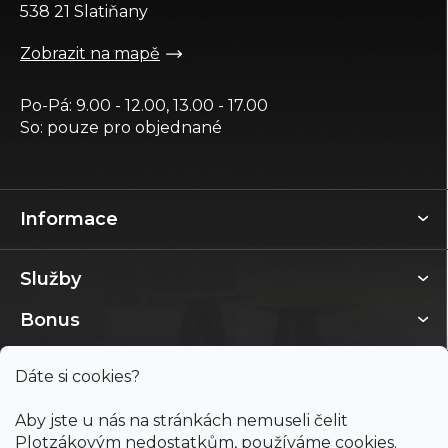
í
538 21 Slatiňany
Zobrazit na mapě
Po-Pá: 9.00 - 12.00, 13.00 - 17.00
So: pouze pro objednané
Informace
Služby
Bonus
Dáte si cookies?
Aby jste u nás na stránkách nemuseli čelit
Plotzákovým nedostatkům, používáme cookies.