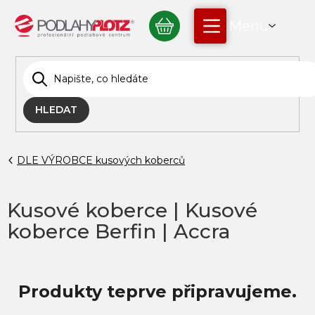
Přejít
NÁKUPNÍ
na
obsah
KOŠÍK
HLEDAT
DLE VÝROBCE kusových koberců
Kusové koberce | Kusové
koberce Berfin | Accra
Produkty teprve připravujeme.