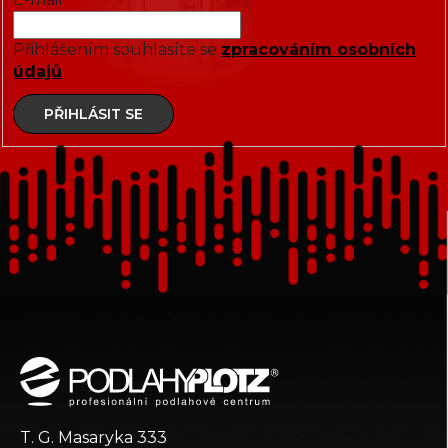
Přihlášením souhlasíte se
zpracováním osobních
údajů
PŘIHLÁSIT SE
Z
á
p
a
t
T. G. Masaryka 333