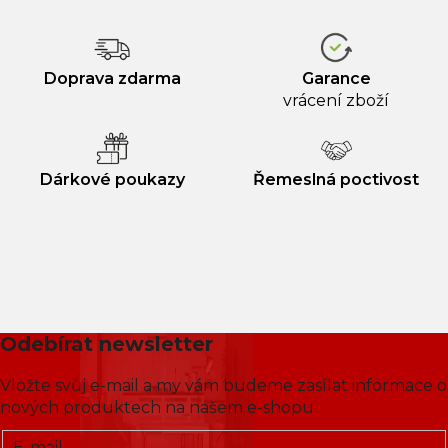
Doprava zdarma
Garance
vrácení zboží
Dárkové poukazy
Řemeslná poctivost
Odebírat newsletter
Vložte svůj e-mail a my vám budeme zasílat informace o
nových produktech na našem e-shopu.
E-mail