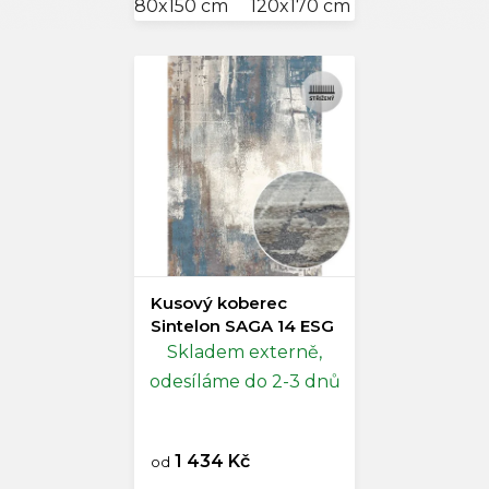
80x150 cm
120x170 cm
140x200 cm
Kusový koberec
Sintelon SAGA 14 ESG
Skladem externě,
odesíláme do 2-3 dnů
1 434 Kč
od