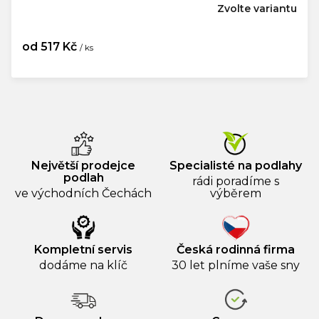
Zvolte variantu
od
517 Kč
/ ks
Měrná
cena:
Největší prodejce
Specialisté na podlahy
podlah
rádi poradíme s
ve východních Čechách
výběrem
Kompletní servis
Česká rodinná firma
dodáme na klíč
30 let plníme vaše sny