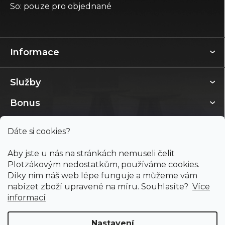
So: pouze pro objednané
Informace
Služby
Bonus
Dáte si cookies?
Aby jste u nás na stránkách nemuseli čelit
Plotzákovým nedostatkům, používáme cookies.
Díky nim náš web lépe funguje a můžeme vám
nabízet zboží upravené na míru. Souhlasíte?
Více
informací
Nastavení