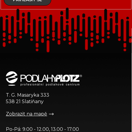
Z
á
p
a
t
T. G. Masaryka 333
í
538 21 Slatiňany
Zobrazit na mapě
Po-Pá: 9.00 - 12.00, 13.00 - 17.00