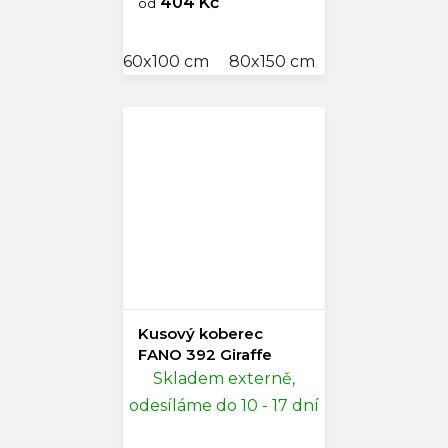
404 Kč
od
60x100 cm
80x150 cm
80x250 cm
Kusový koberec
FANO 392 Giraffe
Skladem externě,
odesíláme do 10 - 17 dní