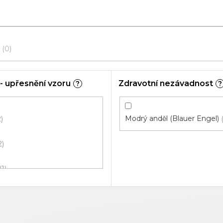
0
- upřesnění vzoru
Zdravotní nezávadnost
?
?
Modrý anděl (Blauer Engel)
2
2
1
h
1