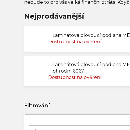
nebude to pro vás velká finanční ztráta. Když
Nejprodávanější
Laminátová plovoucí podlaha ME
Dostupnost na ověření
Laminátová plovoucí podlaha M
přírodní 6067
Dostupnost na ověření
V
ý
p
i