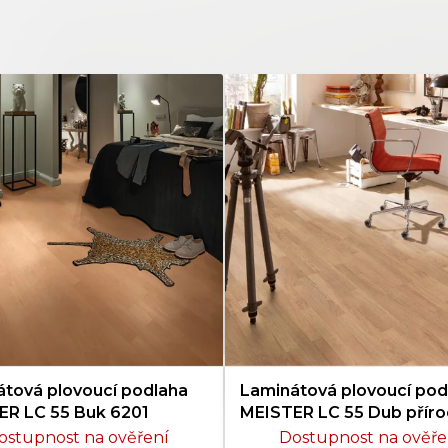
tová plovoucí podlaha
Laminátová plovoucí pod
ER LC 55 Buk 6201
MEISTER LC 55 Dub příro
6067
ostupnost na ověření
Dostupnost na ověře