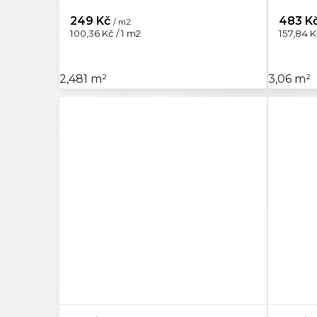
249 Kč
483 K
/ m2
Měrná
Měrná
100,36 Kč / 1 m2
157,84 K
cena:
cena:
2,481 m²
3,06 m²