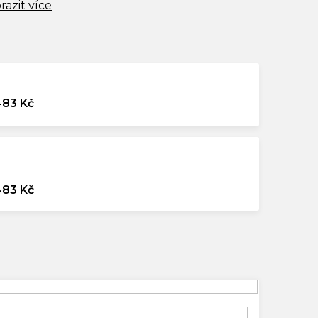
razit více
483 Kč
483 Kč