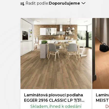
Řadit podle:
Doporučujeme
a
z
e
n
í
p
r
o
d
u
k
t
ů
Laminátová plovoucí podlaha
Laminá
EGGER 2916 CLASSIC LP 7/31
MEIST
Dub Murten
Skladem, ihned k odeslání
D