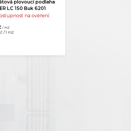
tová plovoucí podlaha
ER LC 150 Buk 6201
ostupnost na ověření
č
/ m2
č / 1 m2
O
v
l
á
d
a
c
í
p
r