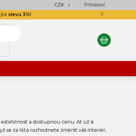
ocení obchodu
Podlahář až domů
CZK
Přihlášení
Výkup návinek
S
ejte
slevu 3%!
NÁKUPNÍ
KOŠÍK
estetičnost a dostupnou cenu. Ať už si
 se za léta rozhodnete změnit váš interiér,