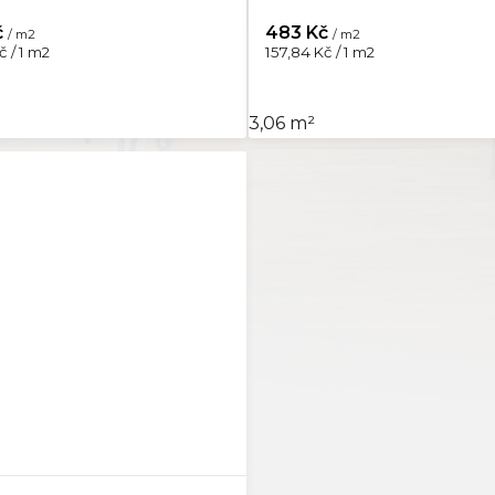
č
483 Kč
/ m2
/ m2
Měrná
č / 1 m2
157,84 Kč / 1 m2
cena:
3,06 m²