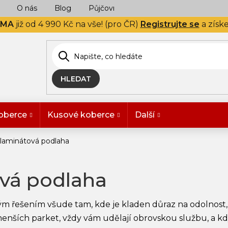
O nás
Blog
Půjčovna
Naše realizace
Hodn
RMA
již od 4 990 Kč na vše! (pro ČR)
Registrujte se
a získ
HLEDAT
oberce
Kusové koberce
Další
aminátová podlaha
vá podlaha
ým řešením všude tam, kde je kladen důraz na odolnost, 
ších parket, vždy vám udělají obrovskou službu, a když