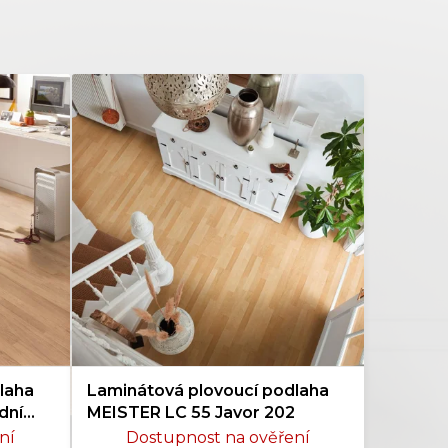
laha
Laminátová plovoucí podlaha
dní
MEISTER LC 55 Javor 202
ní
Dostupnost na ověření