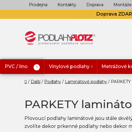
Přejít
Prodejna
Kontakty
Doprava
Montáže
na
Doprava ZDA
obsah
PVC / lino
Vinylové podlahy
Metrážové k
Domů
Další
Podlahy
Laminátové podlahy
PARKETY l
PARKETY lamináto
Plovoucí podlahy laminátové jsou stále skvěl
zvolíte dekor prkenné podlahy nebo dekor men