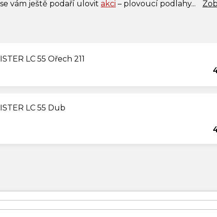
 se vám ještě podaří ulovit
akci
– plovoucí podlahy...
Zob
ISTER LC 55 Ořech 211
EISTER LC 55 Dub