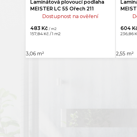
Laminátová plovoucí podlaha
Laminá
MEISTER LC 55 Ořech 211
MEIST
Dostupnost na ověření
D
483 Kč
604 K
/ m2
Měrná
Měrná
157,84 Kč / 1 m2
236,86 K
cena:
cena:
3,06 m²
2,55 m²