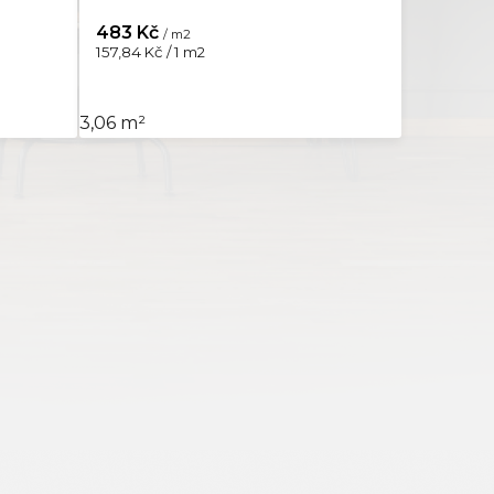
483 Kč
/ m2
Měrná
157,84 Kč / 1 m2
cena:
3,06 m²