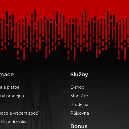
rmace
Služby
a a platba
E-shop
á prodejna
Montáže
Prodejna
ace a vrácení zboží
Půjčovna
ní podmínky
Bonus