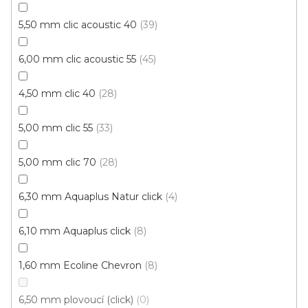
Vinylová podlaha ESSENCE Primary Oak Light
Grey
5,50 mm clic acoustic 40
39
U vás za 4-10 dní
6,00 mm clic acoustic 55
45
613 Kč
od
/ m2
Měrná
od 134,43 Kč / 1 m2
4,50 mm clic 40
28
cena:
Rigid click 55 (plovoucí)
Rigid click 30 (plovoucí)
G
5,00 mm clic 55
33
5,00 mm clic 70
28
Novinka
6,30 mm Aquaplus Natur click
4
S kódem PLOTZAK sleva 15%
6,10 mm Aquaplus click
8
1,60 mm Ecoline Chevron
8
6,50 mm plovoucí (click)
0