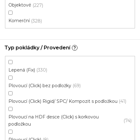
Objektové
227
Komerční
328
Typ pokládky / Provedení
?
Vinylová podlaha DP 9522 Dub podzimní
krémový
Lepená (Fix)
330
U vás za 3-7 dní
Plovoucí (Click) bez podložky
69
699 Kč
od
/ m2
Měrná
od 136,79 Kč / 1 m2
cena:
Plovoucí (Click) Rigid/ SPC/ Kompozit s podložkou
41
Ecoline Click (plovoucí)
Ecoline Lepený
Aquaplus 
Plovoucí na HDF desce (Click) s korkovou
74
podložkou
Plovoucí (Click)
8