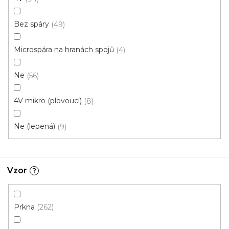
Novinka
S kódem PLOTZAK sleva 15%
Bez spáry
49
Microspára na hranách spojů
4
Ne
56
4V mikro (plovoucí)
8
Ne (lepená)
9
Vzor
?
Prkna
262
Vinylová podlaha ESSENCE Tribe Oak Light
Natural