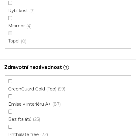
749 Kč
/ m2
Rybí kost
7
Měrná
206,79 Kč / 1 m2
cena:
Mramor
4
Fix Standard D (lepená)
Topol
0
Akce
Zdravotní nezávadnost
?
GreenGuard Gold (Top)
59
Emise v interiéru A+
87
Bez ftalátů
25
Phthalate free
72