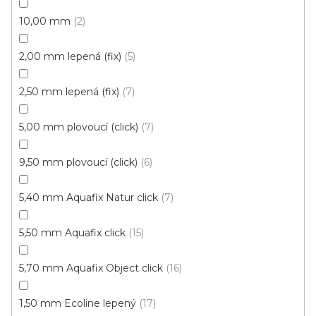
10,00 mm
2
Vinylové dílce Purello Fix 30 V / 31155
Skladem, ihned k odeslání
2,00 mm lepená (fix)
5
499 Kč
2,50 mm lepená (fix)
7
459 Kč
Měrná
117,63 Kč / 1 m2
/ m2
cena:
5,00 mm plovoucí (click)
7
Fix 30 (lepená)
9,50 mm plovoucí (click)
6
Výprodej
5,40 mm Aquafix Natur click
7
5,50 mm Aquafix click
15
5,70 mm Aquafix Object click
16
1,50 mm Ecoline lepený
17