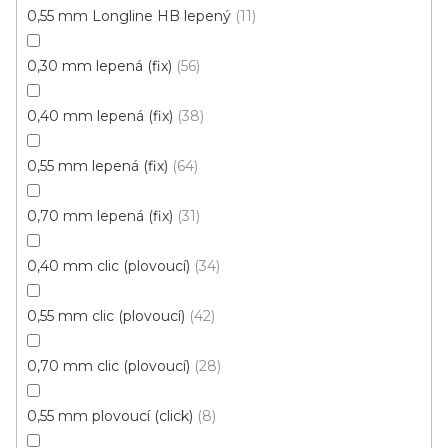
0,55 mm Longline HB lepený
11
0,30 mm lepená (fix)
56
Vinylové dílce Purello Fix 30 V / 31131
0,40 mm lepená (fix)
38
Skladem, ihned k odeslání
0,55 mm lepená (fix)
64
499 Kč
459 Kč
Měrná
117,63 Kč / 1 m2
/ m2
0,70 mm lepená (fix)
31
cena:
Fix 30V (lepená)
0,40 mm clic (plovoucí)
34
0,55 mm clic (plovoucí)
42
0,70 mm clic (plovoucí)
28
0,55 mm plovoucí (click)
8