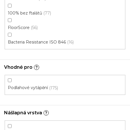
100% bez ftalátů
77
FloorScore
56
Bacteria Resistance ISO 846
16
Vinylová podlaha Wineo Select Starlight oak soft
DB00116
Skladem, ihned k odeslání
Vhodné pro
?
575 Kč
449 Kč
Měrná
115,42 Kč / 1 m2
/ m2
cena:
Podlahové vytápění
175
Wineo
Nášlapná vrstva
?