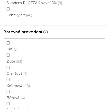
S kódem PLOTZAK sleva 15%
9
Do
Komerční
bytu/domu
Cenový hit
46
Mohlo by se
Instituce aj.
Barevné provedení
vám hodit
?
Bílá
5
V
ý
Žlutá
23
p
i
ZAVŘÍT FILTR
Oranžová
6
s
p
Ř
Krémová
48
r
Řadit podle:
Doporučujeme
a
o
z
Béžová
47
d
e