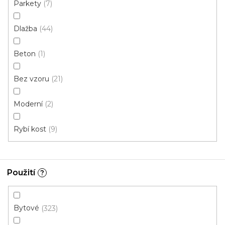
Parkety
7
U vás za 4-10 dní
Dlažba
44
613 Kč
od
/ m2
Měrná
od 134,43 Kč / 1 m2
cena:
Beton
1
Rigid click 55 (plovoucí)
Rigid click 30 (plovoucí)
G
Bez vzoru
21
Moderní
2
Rybí kost
9
Použití
?
Bytové
323