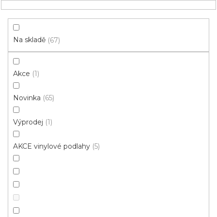
Přejít
NÁKUPNÍ
na
obsah
KOŠÍK
Na skladě
67
Akce
1
HLEDAT
Novinka
65
Vinylové podlahy
Výprodej
1
Lepená podlaha (Fix)
AKCE vinylové podlahy
5
Lepené podlahy (Fix)
jsou
skvělou volbou
pro ty, kdo hledají tichý došlap, maximální
stabilitu a odolnost....
Zobrazit více