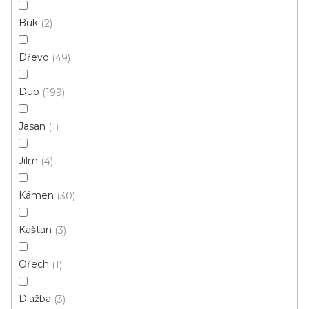
Buk
2
Dřevo
49
Dub
199
Jasan
1
Jilm
4
Kámen
30
Kaštan
3
Vinylová podlaha MODULEO ROOTS 55 EIR
Ořech
1
Galway Oak 87832
Skladem externě, odesíláme do 2-3 dnů
Dlažba
3