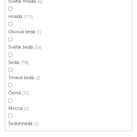
u
Světle hnědá
Skvělá cena
6
n
k
í
t
Hnědá
171
p
ů
r
Olivově šedá
1
o
d
Světle šedá
14
u
k
Šedá
78
t
ů
Tmavě šedá
2
Černá
13
Mocca
2
Šedohnědá
2
Vinylová podlaha ECO 30 Sawcut oak dark
Skladem externě, ihned k odběru