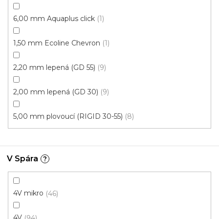
6,00 mm Aquaplus click
1
1,50 mm Ecoline Chevron
1
2,20 mm lepená (GD 55)
9
2,00 mm lepená (GD 30)
9
Vinylová podlaha ESSENCE Primary Oak Natural
5,00 mm plovoucí (RIGID 30-55)
8
U vás za 4-10 dní
613 Kč
od
/ m2
Měrná
od 134,43 Kč / 1 m2
V Spára
?
cena:
Rigid click 55 (plovoucí)
Rigid click 30 (plovoucí)
G
4V mikro
46
4V
94