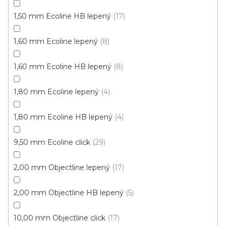
1,50 mm Ecoline HB lepený
17
1,60 mm Ecoline lepený
8
1,60 mm Ecoline HB lepený
8
1,80 mm Ecoline lepený
4
1,80 mm Ecoline HB lepený
4
Vinylová podlaha Plank IT /Wood/ 2006 Bolton
šedý VÝPRODEJ (4 balení)
9,50 mm Ecoline click
29
Skladem, ihned k odeslání
2,00 mm Objectline lepený
17
473 Kč
/ m2
Měrná
174,54 Kč / 1 m2
cena:
2,00 mm Objectline HB lepený
5
Plank IT wood LEPENÁ
10,00 mm Objectline click
17