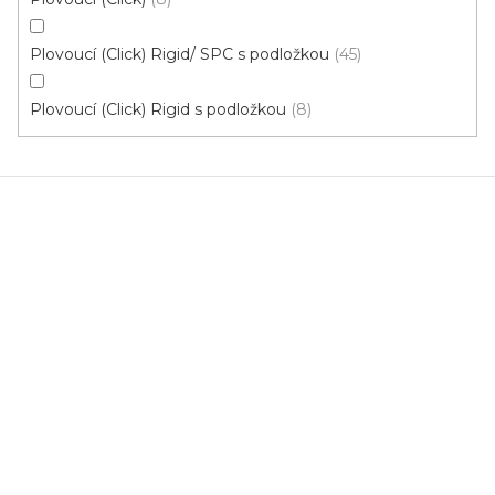
Plovoucí (Click) Rigid/ SPC s podložkou
45
Plovoucí (Click) Rigid s podložkou
8
Vinylová podlaha DP 9523 Dub podzimní
U vás za 3-7 dní