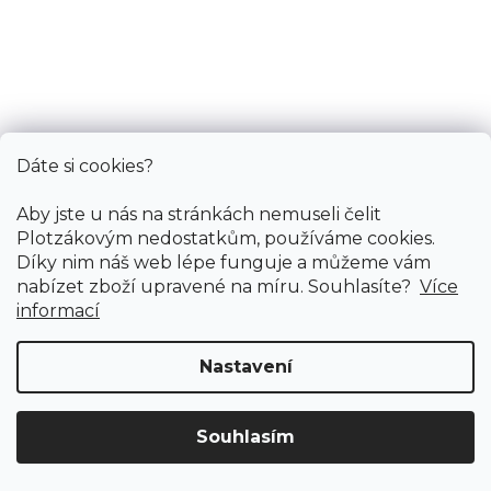
Dáte si cookies?
Aby jste u nás na stránkách nemuseli čelit
Plotzákovým nedostatkům, používáme cookies.
Díky nim náš web lépe funguje a můžeme vám
nabízet zboží upravené na míru. Souhlasíte?
Více
informací
Nastavení
Souhlasím
Doprava ZDARMA
již od 4 990 Kč na vše! (pro
Vymazat filtry
ČR)
Registrujte se
a získejte
slevu 3%!