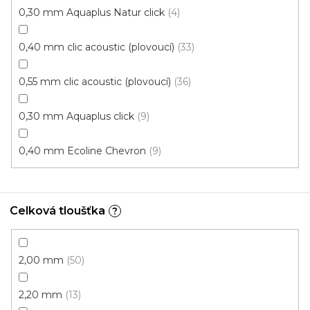
0,30 mm Aquaplus Natur click
4
0,40 mm clic acoustic (plovoucí)
33
0,55 mm clic acoustic (plovoucí)
36
0,30 mm Aquaplus click
9
0,40 mm Ecoline Chevron
9
Vinylové dílce Purello Fix 30 V / 31141
Celková tloušťka
?
Skladem, ihned k odeslání
2,00 mm
50
499 Kč
459 Kč
Měrná
117,63 Kč / 1 m2
/ m2
cena:
2,20 mm
13