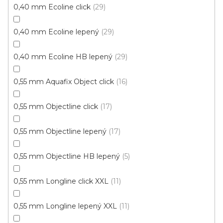
Měrná
96,84 Kč / 1 m2
0,40 mm Ecoline click
29
cena:
0,40 mm Ecoline lepený
29
Fix 30 (lepená)
0,40 mm Ecoline HB lepený
29
0,55 mm Aquafix Object click
16
0,55 mm Objectline click
17
0,55 mm Objectline lepený
17
0,55 mm Objectline HB lepený
5
0,55 mm Longline click XXL
11
0,55 mm Longline lepený XXL
11