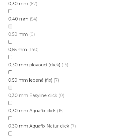
0,30 mm
67
0,40 mm
54
0,50 mm
0
0,55 mm
140
0,30 mm plovoucí (click)
15
0,50 mm lepená (fix)
7
0,30 mm Easyline click
0
Vinylová podlaha ECO 30 Traditional oak greige
0,30 mm Aquafix click
15
Skladem externě, ihned k odběru
0,30 mm Aquafix Natur click
7
459 Kč
/ m2