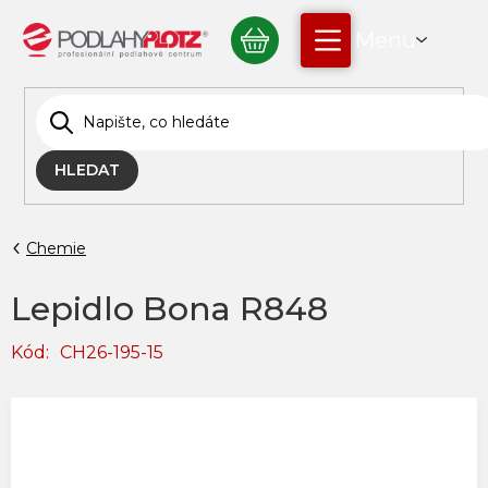
Přejít
NÁKUPNÍ
na
obsah
KOŠÍK
HLEDAT
Chemie
Lepidlo Bona R848
Kód:
CH26-195-15