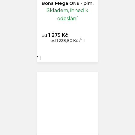
Bona Mega ONE - plm.
Skladem, ihned k
odeslání
1 275 Kč
od
Měrná
od 1 228,80 Kč / 1 l
cena:
1 l