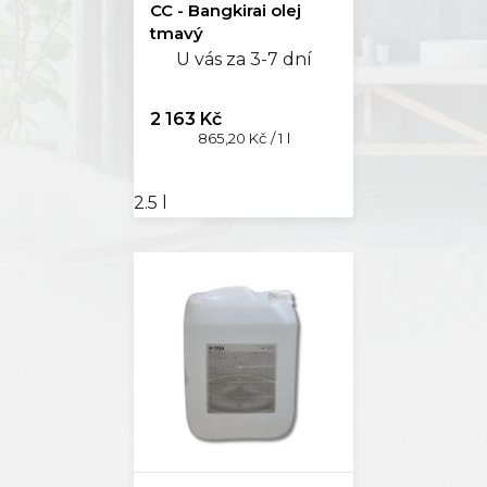
CC - Bangkirai olej
tmavý
U vás za 3-7 dní
2 163 Kč
Měrná
865,20 Kč / 1 l
cena:
2.5 l