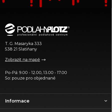
Z
á
p
a
t
T. G. Masaryka 333
í
538 21 Slatiňany
Zobrazit na mapě
Po-Pá: 9.00 - 12.00, 13.00 - 17.00
So: pouze pro objednané
Informace