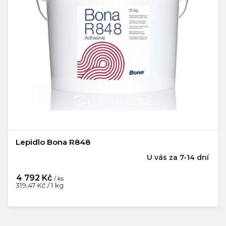
Lepidlo Bona R848
U vás za 7-14 dní
4 792 Kč
/ ks
Měrná
319,47 Kč / 1 kg
cena: