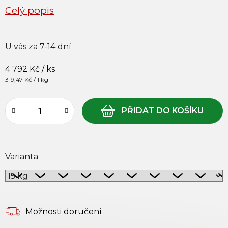
Celý popis
U vás za 7-14 dní
4 792 Kč
/ ks
Měrná cena:
319,47 Kč / 1 kg
Varianta
Možnosti doručení