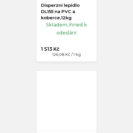
Disperzní lepidlo
DL155 na PVC a
koberce,12kg
Skladem, ihned k
odeslání
1 513 Kč
Měrná
126,08 Kč / 1 kg
cena: