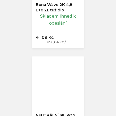
Bona Wave 2K 4,8
L+0,2L tužidlo
Skladem, ihned k
odeslání
4 109 Kč
Měrná
856,04 Kč / 1 l
cena:
NEUTRÁLNÍ SILIKON