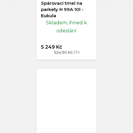
Spárovací tmel na
parkety H 99A 10l -
Eukula
Skladem, ihned k
odeslání
5 249 Kč
Měrná
524,90 Kč / 1 l
cena: