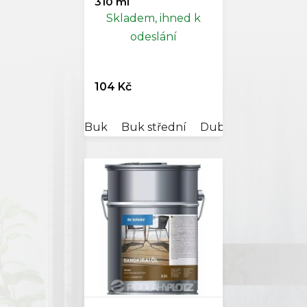
310 ml
Skladem, ihned k
odeslání
104 Kč
Buk
Buk střední
Dub
Smrk
Tea